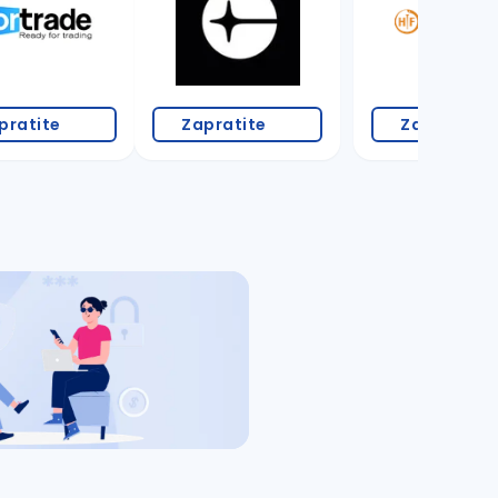
pratite
Zapratite
Zapratite