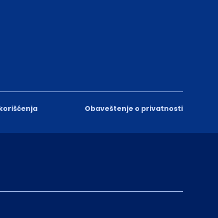
 korišćenja
Obaveštenje o privatnosti