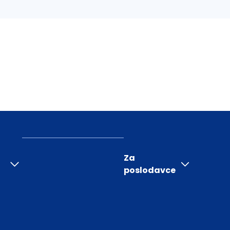
Za
poslodavce