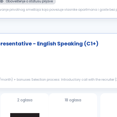
Obaveštenje o statusu prijave
je privatnog smeštaja koja povezuje vlasnike apartmana i goste bez posr
ju poslovanja. Zbog ...
resentative - English Speaking (C1+)
l with the recruiter (30-45 min) Test assignment Interview (Hiring Manager)
 leading...
2 oglasa
18 oglasa