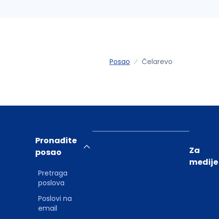
Posao
Čelarevo
Pronađite
Za
posao
medije
Pretraga
poslova
Poslovi na
email