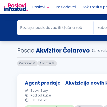
Poslovi
Poslodavci
Dok tražite p
Pozicija, poslodavac ili ključna reč
Izabe
Pozicija, poslodavac ili ključna reč
Grad
Posao
Akviziter Čelarevo
(2 rezul
Čelarevo
Akviziter
Agent prodaje - Akvizicija novih 
BooknStay
Rad od kuće
18.08.2026