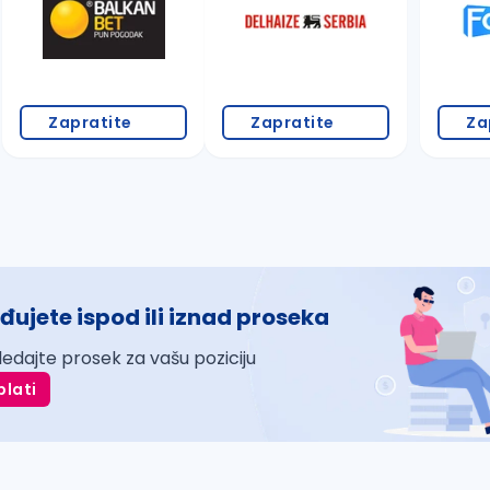
Zapratite
Zapratite
Za
đujete ispod ili iznad proseka
ledajte prosek za vašu poziciju
plati