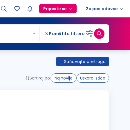
Prijavite se
Za poslodavce
Poništite filtere
Sačuvajte pretragu
Sortiraj po:
Najnovije
Uskoro ističe