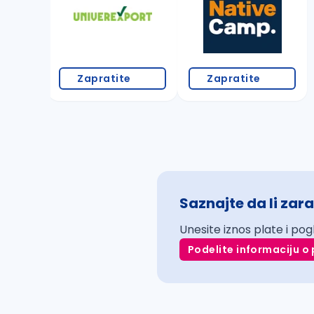
Zapratite
Zapratite
Saznajte da li zara
Unesite iznos plate i pog
Podelite informaciju o 