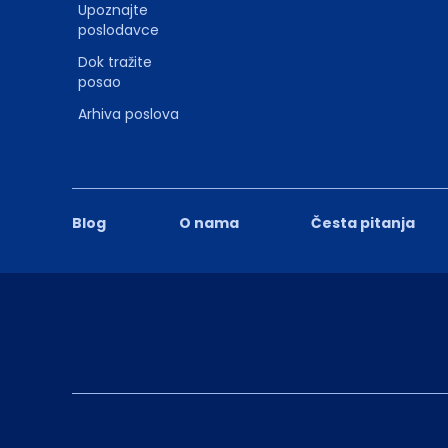
Upoznajte
poslodavce
Dok tražite
posao
Arhiva poslova
Blog
O nama
Česta pitanja