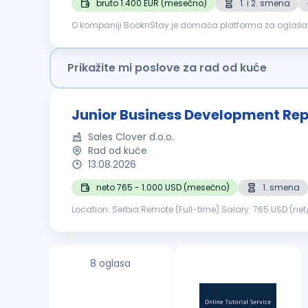
bruto 1.400 EUR (mesečno)
1. i 2. smena
O kompaniji BooknStay je domaća platforma za oglašavan
svakodnevno radimo na daljem razvoju platforme i širen
Prikažite mi poslove za rad od kuće
Junior Business Development Rep
Sales Clover d.o.o.
Rad od kuće
13.08.2026
neto 765 - 1.000 USD (mesečno)
1. smena
Location: Serbia Remote (Full-time) Salary: 765 USD (net/month) + bonuses Selection process: Introductory cal
Offer Sales Clover is a fast-growing company that helps
8 oglasa