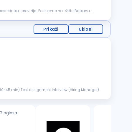
ednika i provizija. Poslujemo na tržištu Balkana i
Prikaži
Ukloni
2 oglasa
4 oglasa