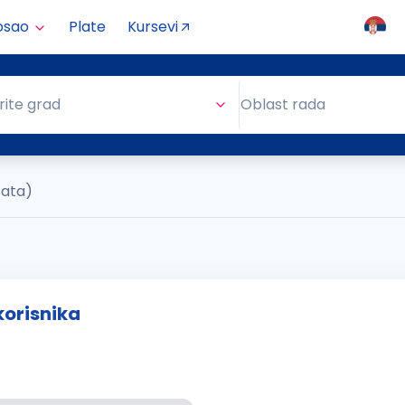
osao
Plate
Kursevi
Oblast rada
rite grad
Oblast rada
tata)
korisnika