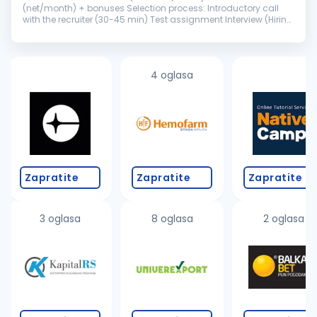
(net/month) + bonuses Selection process: Introductory call
with the recruiter (30-45 min) Test assignment Interview (Hiring
Manager) Offer Sales Clover is a fast-growing company that
helps leading...
4 oglasa
Zapratite
Zapratite
Zapratite
3 oglasa
8 oglasa
2 oglasa