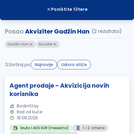
Poništite filtere
Posao
Akviziter Gadžin Han
(2 rezultata)
Gadžin Han
Akviziter
Sortiraj po:
Najnovije
Uskoro ističe
Agent prodaje - Akvizicija novih
korisnika
BooknStay
Rad od kuće
18.08.2026
bruto 1.400 EUR (mesečno)
1. i 2. smena