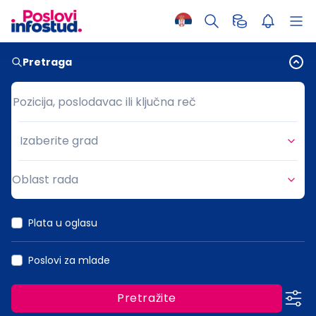
Pretraga
Pozicija, poslodavac ili ključna reč
Pozicija, poslodavac ili ključna reč
Izaberite grad
Grad
Oblast rada
Oblast rada
Plata u oglasu
Poslovi za mlade
Pretražite