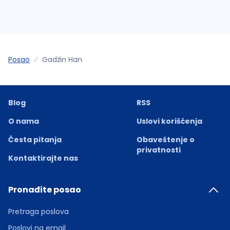
Posao
Gadžin Han
Blog
RSS
O nama
Uslovi korišćenja
Česta pitanja
Obaveštenje o
privatnosti
Kontaktirajte nas
Pronađite posao
Pretraga poslova
Poslovi na email