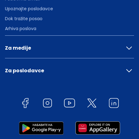
Upoznajte poslodavce
Dok tražite posao
Arhiva poslova
Za medije
Za poslodavce