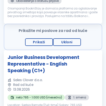
Obaveštenje o statusu prijave
O kompaniji BooknStay je domaća platforma za oglašavanje
privatnog smeštaja koja povezuje vlasnike apartmana i goste
bez posrednika i provizija. Poslujemo na tržištu Balkana i
svakodnevno radimo na daljem razvoju platforme i širenju
poslovanja. Zbog ...
Prikažite mi poslove za rad od kuće
Prikaži
Ukloni
Junior Business Development
Representative - English
Speaking (C1+)
Sales Clover d.o.o.
Rad od kuće
13.08.2026
neto 765 - 1.000 USD (mesečno)
1. smena
Location: Serbia Remote (Full-time) Salary: 765 USD