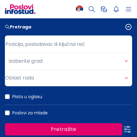
Pretraga
Pozicija, poslodavac ili ključna reč
Pozicija, poslodavac ili ključna reč
Izaberite grad
Grad
Oblast rada
Oblast rada
Plata u oglasu
Poslovi za mlade
Pretražite