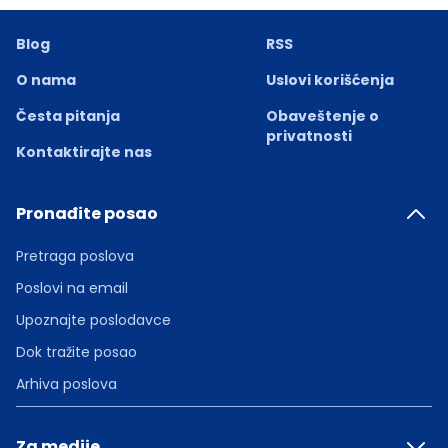
Blog
RSS
O nama
Uslovi korišćenja
Česta pitanja
Obaveštenje o
privatnosti
Kontaktirajte nas
Pronađite posao
Pretraga poslova
Poslovi na email
Upoznajte poslodavce
Dok tražite posao
Arhiva poslova
Za medije