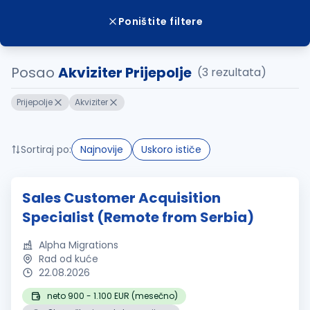
Poništite filtere
Posao
Akviziter Prijepolje
(3 rezultata)
Prijepolje
Akviziter
Sortiraj po:
Najnovije
Uskoro ističe
Sales Customer Acquisition
Specialist (Remote from Serbia)
Alpha Migrations
Rad od kuće
22.08.2026
neto 900 - 1.100 EUR (mesečno)