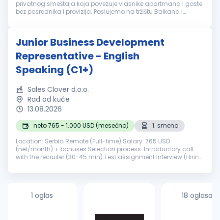
privatnog smeštaja koja povezuje vlasnike apartmana i goste
bez posrednika i provizija. Poslujemo na tržištu Balkana i
svakodnevno radimo na daljem razvoju platforme i širenju
poslovanja. Zbog ...
Junior Business Development
Representative - English
Speaking (C1+)
Sales Clover d.o.o.
Rad od kuće
13.08.2026
neto 765 - 1.000 USD (mesečno)
1. smena
Location: Serbia Remote (Full-time) Salary: 765 USD
(net/month) + bonuses Selection process: Introductory call
with the recruiter (30-45 min) Test assignment Interview (Hiring
Manager) Offer Sales Clover is a fast-growing company that
helps leading...
1 oglas
18 oglasa