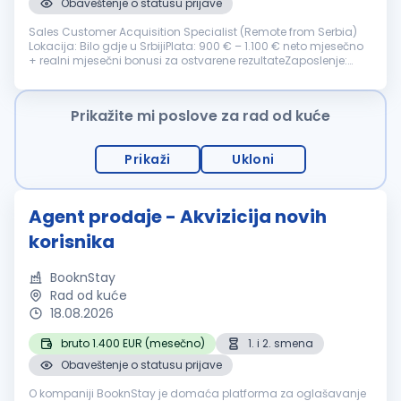
Obaveštenje o statusu prijave
Sales Customer Acquisition Specialist (Remote from Serbia)
Lokacija: Bilo gdje u SrbijiPlata: 900 € – 1.100 € neto mjesečno
+ realni mjesečni bonusi za ostvarene rezultateZaposlenje:
Puno radno vrijemeKompanija: Alpha Migrations O kompaniji
Alpha Mig...
Prikažite mi poslove za rad od kuće
Prikaži
Ukloni
Agent prodaje - Akvizicija novih
korisnika
BooknStay
Rad od kuće
18.08.2026
bruto 1.400 EUR (mesečno)
1. i 2. smena
Obaveštenje o statusu prijave
O kompaniji BooknStay je domaća platforma za oglašavanje