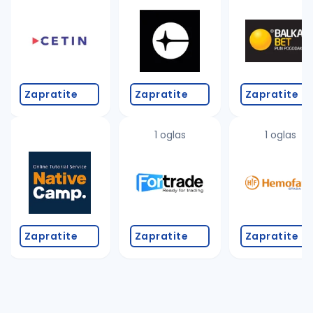
Takođe možete da:
proverite pravopisne greške (koristite č, ć, š, đ, ž,
povećajte radijus za odabrani grad
promenite odabrane filtere pretrage
Zapratite
Zapratite
Zapratite
1 oglas
1 oglas
Zapratite
Zapratite
Zapratite