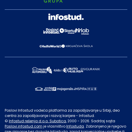
Poslovi Infostud vodeća platforma za zapošljavanje u Srbiji, deo
centra za zapošljavanje i razvoj karijere - Infostud.
©
Infostud rešenja d.o.o. Subotica
, 2000 -
2026
. Sadržaj sajta
Poslovi.infostud.com
je vlasništvo
Infostuda
. Zabranjeno je njegovo
preuzimanje bez dozvole
Infostuda
, zarad komercijalne upotrebe ili