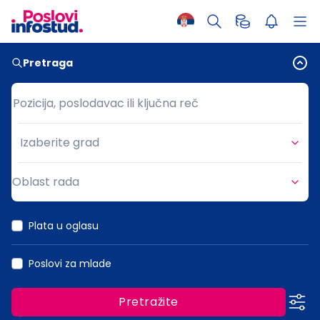
Pretraga
Pozicija, poslodavac ili ključna reč
Pozicija, poslodavac ili ključna reč
Izaberite grad
Grad
Oblast rada
Oblast rada
Plata u oglasu
Poslovi za mlade
Pretražite