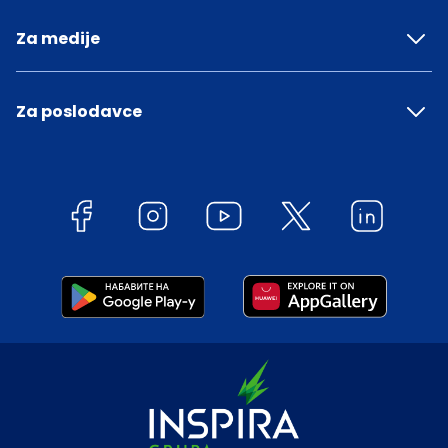
Za medije
Za poslodavce