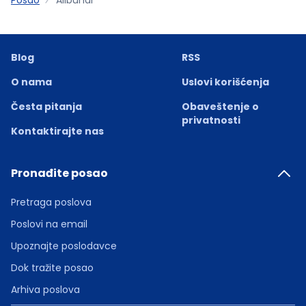
Blog
RSS
O nama
Uslovi korišćenja
Česta pitanja
Obaveštenje o
privatnosti
Kontaktirajte nas
Pronađite posao
Pretraga poslova
Poslovi na email
Upoznajte poslodavce
Dok tražite posao
Arhiva poslova