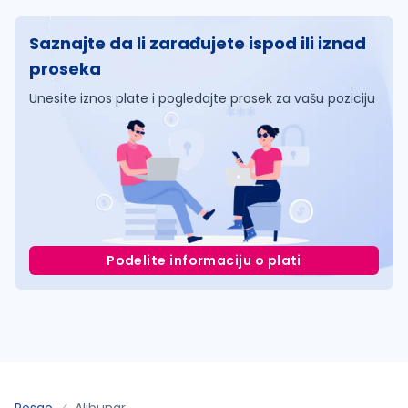
Saznajte da li zarađujete ispod ili iznad
proseka
Unesite iznos plate i pogledajte prosek za vašu poziciju
Podelite informaciju o plati
Posao
Alibunar