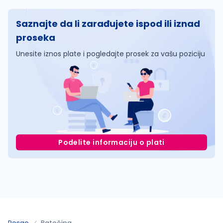
Saznajte da li zarađujete ispod ili iznad
proseka
Unesite iznos plate i pogledajte prosek za vašu poziciju
Podelite informaciju o plati
Posao
Batočina