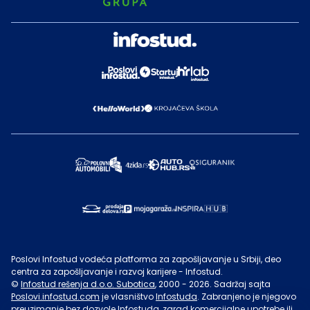
Poslovi Infostud vodeća platforma za zapošljavanje u Srbiji, deo
centra za zapošljavanje i razvoj karijere - Infostud.
©
Infostud rešenja d.o.o. Subotica
, 2000 -
2026
. Sadržaj sajta
Poslovi.infostud.com
je vlasništvo
Infostuda
. Zabranjeno je njegovo
preuzimanje bez dozvole
Infostuda
, zarad komercijalne upotrebe ili