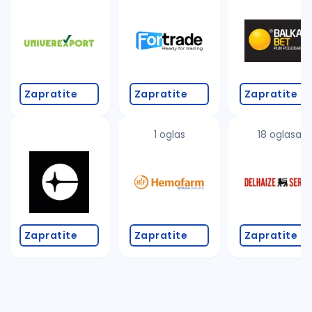
Takođe možete da:
proverite pravopisne greške (koristite č, ć, š, đ, ž,
povećajte radijus za odabrani grad
promenite odabrane filtere pretrage
Zapratite
Zapratite
Zapratite
1 oglas
18 oglasa
Zapratite
Zapratite
Zapratite