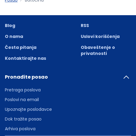
Blog
RSS
O nama
Uslovi korišćenja
Česta pitanja
Obaveštenje o
privatnosti
Kontaktirajte nas
Pronađite posao
Pretraga poslova
Poslovi na email
Upoznajte poslodavce
Dok tražite posao
Arhiva poslova