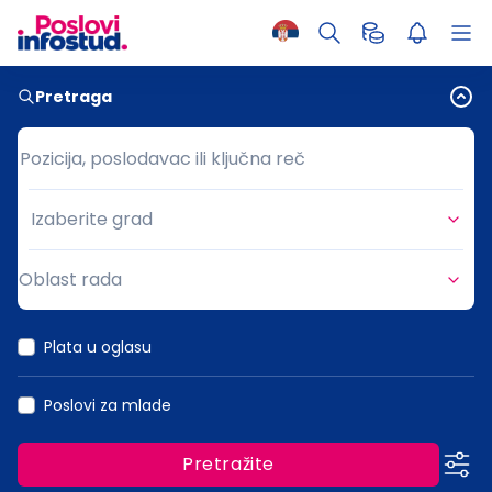
Pretraga
Pozicija, poslodavac ili ključna reč
Pozicija, poslodavac ili ključna reč
Izaberite grad
Grad
Oblast rada
Oblast rada
Plata u oglasu
Poslovi za mlade
Pretražite