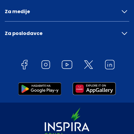
Za medije
Za poslodavce