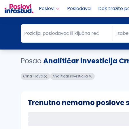
Poslovi
Poslodavci
Dok tražite p
Pozicija, poslodavac ili ključna reč
Izabe
Pozicija, poslodavac ili ključna reč
Grad
Posao
Analitičar investicija C
Crna Trava
Analitičar investicija
Trenutno nemamo poslove sa 
Ako sačuvate ovu pretragu, obavestićemo va