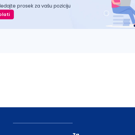
ledajte prosek za vašu poziciju
plati
Za