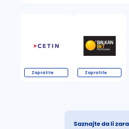
Sačuvajte pretragu
Takođe možete da:
proverite pravopisne greške (koristite č, ć,
povećajte radijus za odabrani grad
promenite odabrane filtere pretrage
Zapratite
Zapratite
Saznajte da li zara