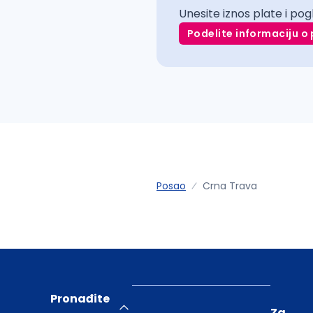
Unesite iznos plate i pog
Podelite informaciju o 
Posao
Crna Trava
Pronađite
Za