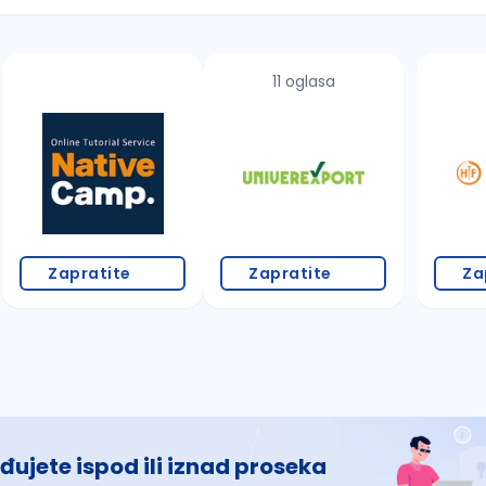
11 oglasa
 š, đ, ž, dž)
Zapratite
Zapratite
Za
đujete ispod ili iznad proseka