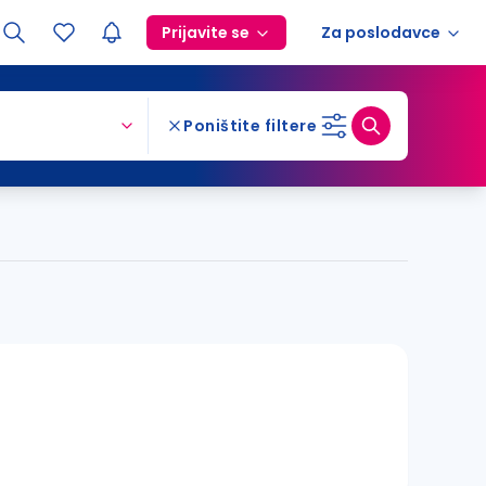
Prijavite se
Za poslodavce
Poništite filtere