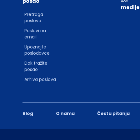
posao
medije
Pretraga
poslova
Poslovi na
email
Upoznajte
poslodavce
Dok tražite
posao
Arhiva poslova
Blog
O nama
Česta pitanja