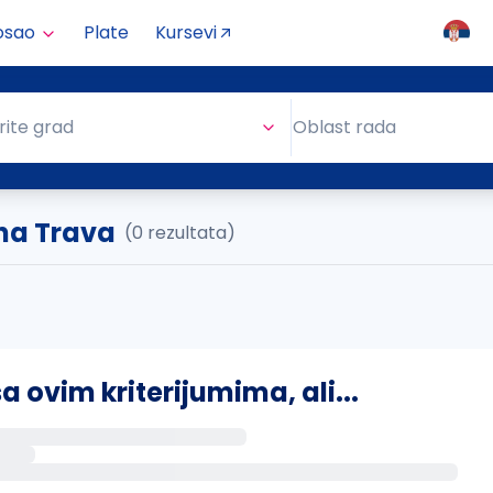
osao
Plate
Kursevi
Oblast rada
rite grad
Oblast rada
rna Trava
(0 rezultata)
ovim kriterijumima, ali...
s putem email-a kada se pojave novi poslovi.