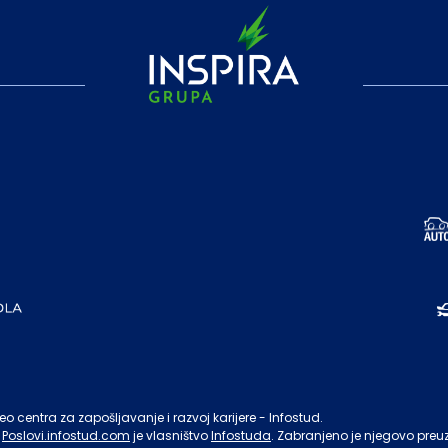
o centra za zapošljavanje i razvoj karijere - Infostud.
Poslovi.infostud.com
je vlasništvo
Infostuda
. Zabranjeno je njegovo preu