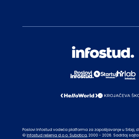
Poslovi Infostud vodeća platforma za zapošljavanje u Srbiji, de
©
Infostud rešenja d.o.o. Subotica
, 2000 -
2026
. Sadržaj sajta