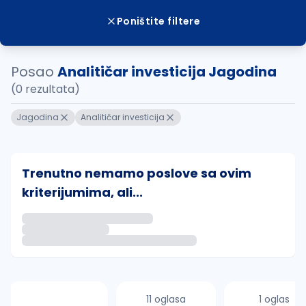
Poništite filtere
Posao
Analitičar investicija Jagodina
(0 rezultata)
Jagodina
Analitičar investicija
Trenutno nemamo poslove sa ovim
kriterijumima, ali...
Ako sačuvate ovu pretragu, obavestićemo vas putem 
uvajte pretragu
11 oglasa
1 oglas