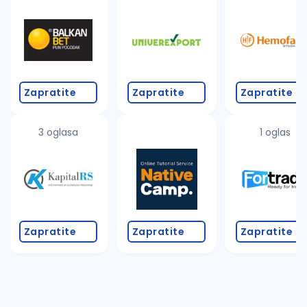
Takođe možete da:
proverite pravopisne greške (koristite č, ć, š, đ, ž,
povećajte radijus za odabrani grad
promenite odabrane filtere pretrage
Zapratite
Zapratite
Zapratite
3 oglasa
1 oglas
Zapratite
Zapratite
Zapratite