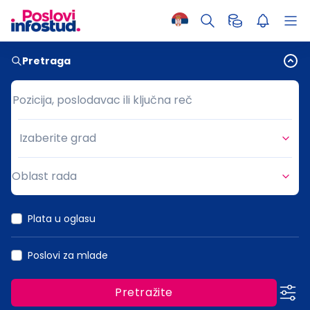
Pretraga
Pozicija, poslodavac ili ključna reč
Pozicija, poslodavac ili ključna reč
Izaberite grad
Grad
Oblast rada
Oblast rada
Plata u oglasu
Poslovi za mlade
Pretražite