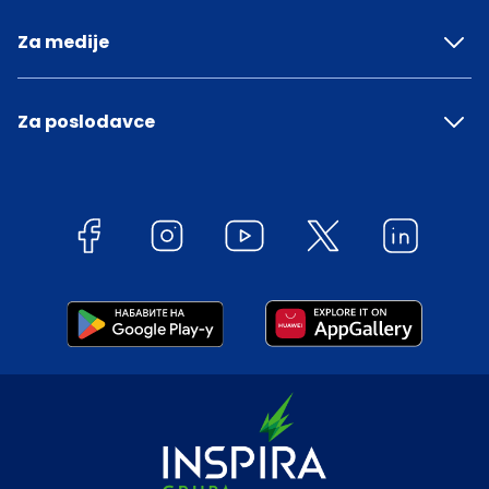
Za medije
Za poslodavce