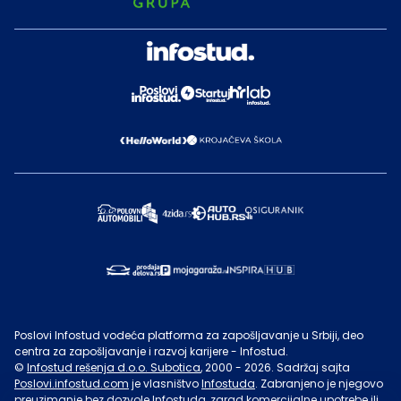
Poslovi Infostud vodeća platforma za zapošljavanje u Srbiji, deo
centra za zapošljavanje i razvoj karijere - Infostud.
©
Infostud rešenja d.o.o. Subotica
, 2000 -
2026
. Sadržaj sajta
Poslovi.infostud.com
je vlasništvo
Infostuda
. Zabranjeno je njegovo
preuzimanje bez dozvole
Infostuda
, zarad komercijalne upotrebe ili