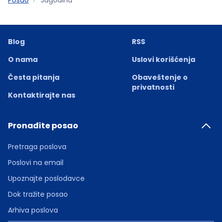
Blog
RSS
O nama
Uslovi korišćenja
Česta pitanja
Obaveštenje o
privatnosti
Kontaktirajte nas
Pronađite posao
Pretraga poslova
Poslovi na email
Upoznajte poslodavce
Dok tražite posao
Arhiva poslova