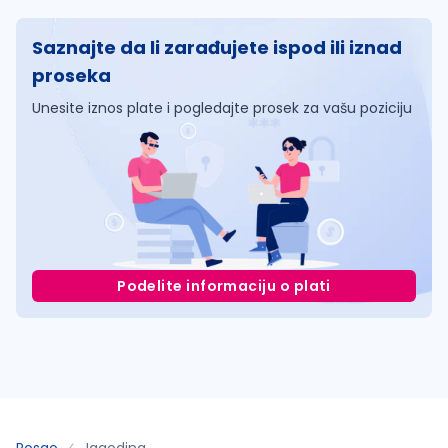
Saznajte da li zarađujete ispod ili iznad
proseka
Unesite iznos plate i pogledajte prosek za vašu poziciju
Podelite informaciju o plati
Posao
Jagodina