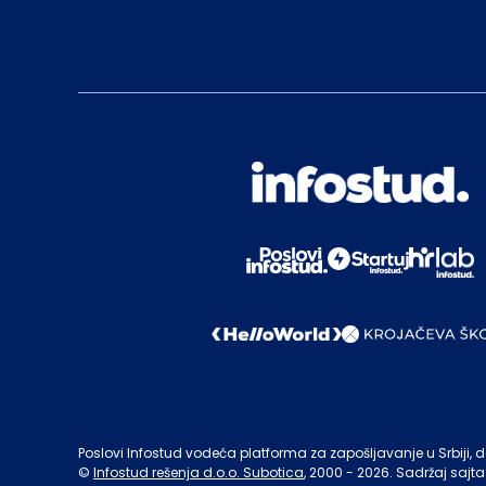
Poslovi Infostud vodeća platforma za zapošljavanje u Srbiji, de
©
Infostud rešenja d.o.o. Subotica
, 2000 -
2026
. Sadržaj sajta