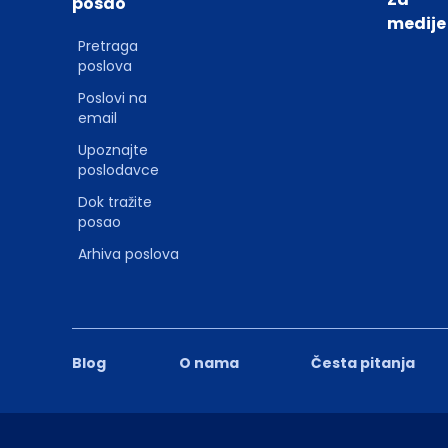
posao
medije
Pretraga
poslova
Poslovi na
email
Upoznajte
poslodavce
Dok tražite
posao
Arhiva poslova
Blog
O nama
Česta pitanja