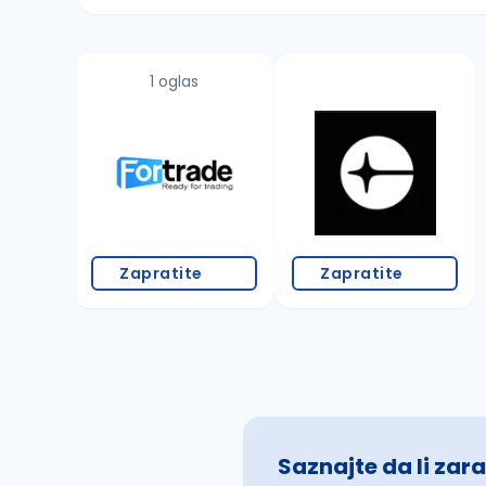
Sačuvajte pretragu
1 oglas
Takođe možete da:
proverite pravopisne greške (koristite č, ć,
povećajte radijus za odabrani grad
promenite odabrane filtere pretrage
Zapratite
Zapratite
Saznajte da li zara