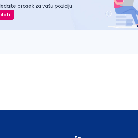
ledajte prosek za vašu poziciju
plati
Za