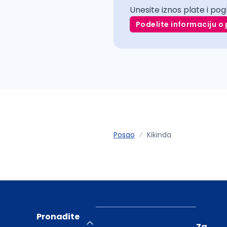
Unesite iznos plate i pog
Podelite informaciju o 
Posao
Kikinda
Pronađite
Za