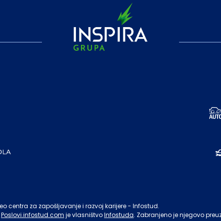
o centra za zapošljavanje i razvoj karijere - Infostud.
Poslovi.infostud.com
je vlasništvo
Infostuda
. Zabranjeno je njegovo preu