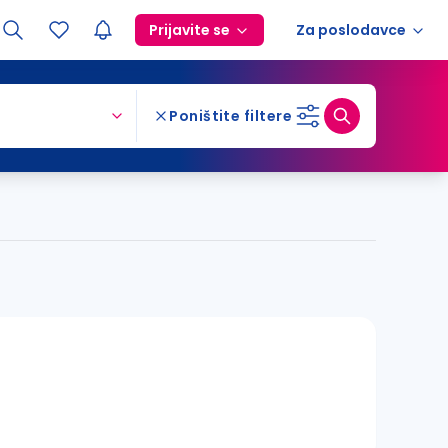
Prijavite se
Za poslodavce
Poništite filtere