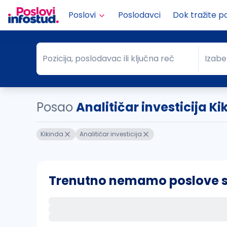
Poslovi
Poslodavci
Dok tražite p
Pozicija, poslodavac ili ključna reč
Izabe
Pozicija, poslodavac ili ključna reč
Grad
Posao
Analitičar investicija Ki
Kikinda
Analitičar investicija
Trenutno nemamo poslove sa 
Ako sačuvate ovu pretragu, obavestićemo va