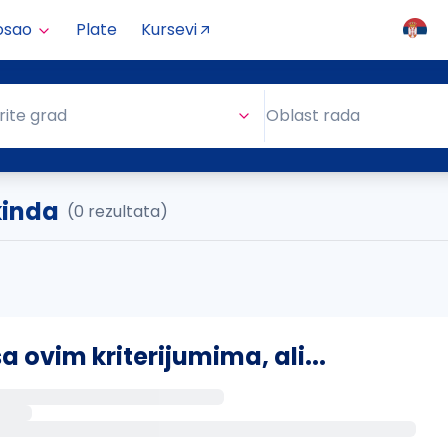
osao
Plate
Kursevi
Oblast rada
rite grad
Oblast rada
kinda
(0 rezultata)
ovim kriterijumima, ali...
s putem email-a kada se pojave novi poslovi.