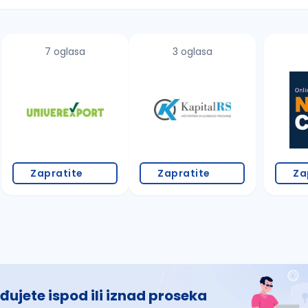
7 oglasa
3 oglasa
 š, đ, ž, dž)
Zapratite
Zapratite
Za
đujete ispod ili iznad proseka