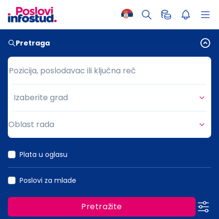
Pretraga
Pozicija, poslodavac ili ključna reč
Pozicija, poslodavac ili ključna reč
Izaberite grad
Grad
Oblast rada
Oblast rada
Plata u oglasu
Poslovi za mlade
Pretražite