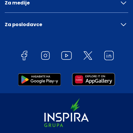
Za medije
Za poslodavce