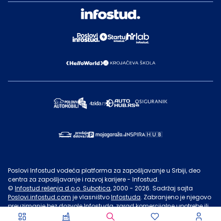
Poslovi Infostud vodeća platforma za zapošljavanje u Srbiji, deo
centra za zapošljavanje i razvoj karijere - Infostud.
©
Infostud rešenja d.o.o. Subotica
, 2000 -
2026
. Sadržaj sajta
Poslovi.infostud.com
je vlasništvo
Infostuda
. Zabranjeno je njegovo
preuzimanje bez dozvole
Infostuda
, zarad komercijalne upotrebe ili
u druge svrhe, osim za lične potrebe posetilaca sajta.
Uslovi