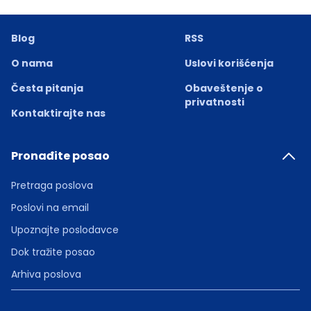
Blog
RSS
O nama
Uslovi korišćenja
Česta pitanja
Obaveštenje o
privatnosti
Kontaktirajte nas
Pronađite posao
Pretraga poslova
Poslovi na email
Upoznajte poslodavce
Dok tražite posao
Arhiva poslova