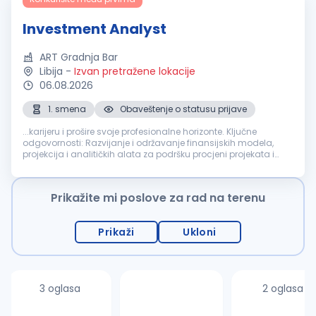
Investment Analyst
ART Gradnja Bar
Libija
-
Izvan pretražene lokacije
06.08.2026
1. smena
Obaveštenje o statusu prijave
...karijeru i prošire svoje profesionalne horizonte. Ključne
odgovornosti: Razvijanje i održavanje finansijskih modela,
projekcija i analitičkih alata za podršku procjeni projekata i
donošenju investicionih odluka. Sprovođenje studija
izvodljivosti...
Prikažite mi poslove za rad na terenu
Prikaži
Ukloni
3 oglasa
2 oglasa