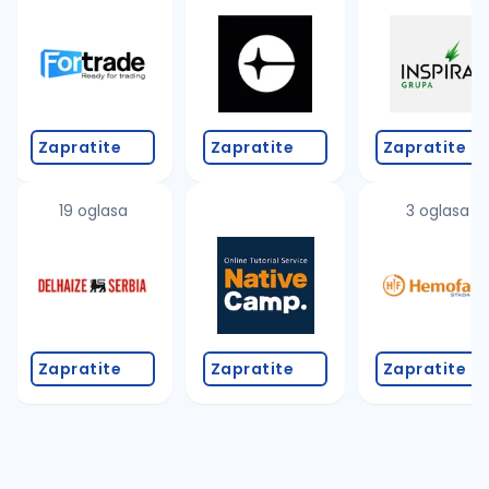
Takođe možete da:
proverite pravopisne greške (koristite č, ć, š, đ, ž,
povećajte radijus za odabrani grad
promenite odabrane filtere pretrage
Zapratite
Zapratite
Zapratite
19 oglasa
3 oglasa
Zapratite
Zapratite
Zapratite