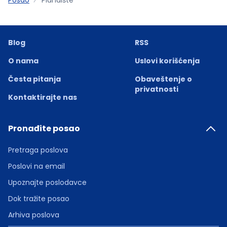
Blog
RSS
O nama
Uslovi korišćenja
Česta pitanja
Obaveštenje o
privatnosti
Kontaktirajte nas
Pronađite posao
Pretraga poslova
Poslovi na email
Upoznajte poslodavce
Dok tražite posao
Arhiva poslova