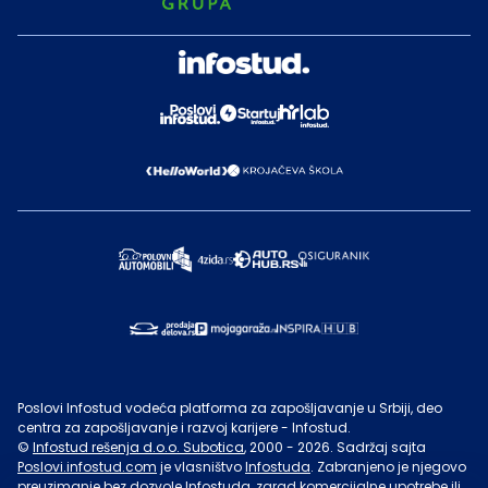
Poslovi Infostud vodeća platforma za zapošljavanje u Srbiji, deo
centra za zapošljavanje i razvoj karijere - Infostud.
©
Infostud rešenja d.o.o. Subotica
, 2000 -
2026
. Sadržaj sajta
Poslovi.infostud.com
je vlasništvo
Infostuda
. Zabranjeno je njegovo
preuzimanje bez dozvole
Infostuda
, zarad komercijalne upotrebe ili