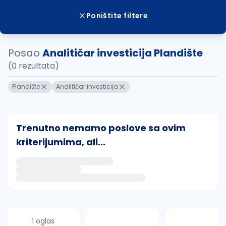
Poništite filtere
Posao
Analitičar investicija Plandište
(0 rezultata)
Plandište
Analitičar investicija
Trenutno nemamo poslove sa ovim
kriterijumima, ali...
Ako sačuvate ovu pretragu, obavestićemo vas putem 
uvajte pretragu
1 oglas