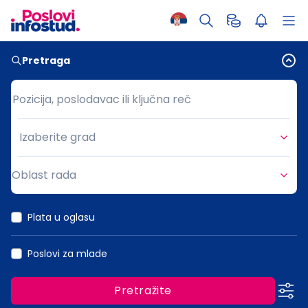
Pretraga
Pozicija, poslodavac ili ključna reč
Pozicija, poslodavac ili ključna reč
Izaberite grad
Grad
Oblast rada
Oblast rada
Plata u oglasu
Poslovi za mlade
Pretražite