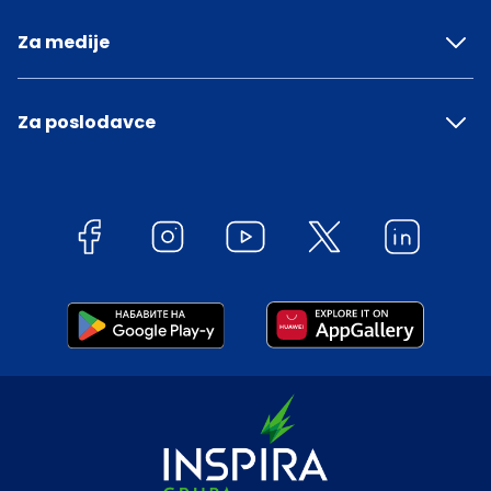
Za medije
Za poslodavce