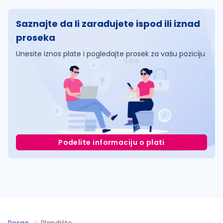
Saznajte da li zarađujete ispod ili iznad
proseka
Unesite iznos plate i pogledajte prosek za vašu poziciju
Podelite informaciju o plati
Posao
Plandište