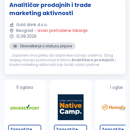
Analitičar prodajnih i trade
marketing aktivnosti
Gold drink d.o.o.
Beograd
-
Izvan pretražene lokacije
12.08.2026
Obaveštenje o statusu prijave
...zaposleni ima priliku da doprinese razvoju sistema. Zbog
daljeg razvoja poslovanja tražimo
Analitičara
prodajnih
i
trade marketing aktivnosti koji će biti važan partner
menadžmentu
prodaje
u donošenju poslovnih odluka. Misija
pozicije Misija
Analitičara
...
11 oglasa
1 oglas
Zapratite
Zapratite
Zapratite