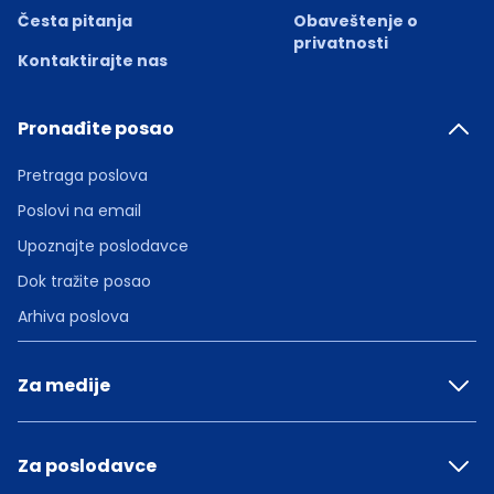
Česta pitanja
Obaveštenje o
privatnosti
Kontaktirajte nas
Pronađite posao
Pretraga poslova
Poslovi na email
Upoznajte poslodavce
Dok tražite posao
Arhiva poslova
Za medije
Za poslodavce