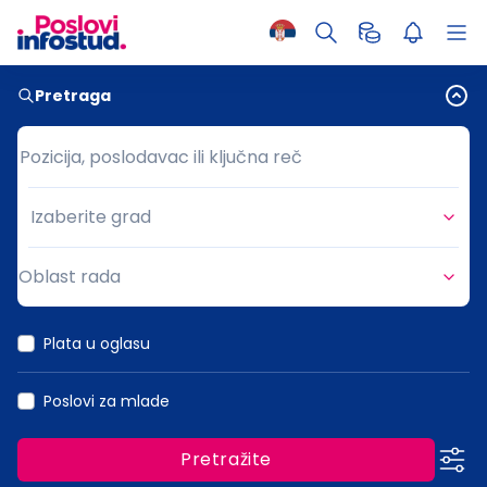
Pretraga
Pozicija, poslodavac ili ključna reč
Pozicija, poslodavac ili ključna reč
Izaberite grad
Grad
Oblast rada
Oblast rada
Plata u oglasu
Poslovi za mlade
Pretražite