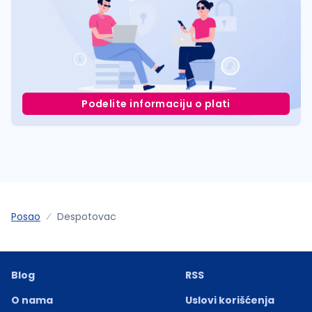
Podelite informaciju o plati
Posao
Despotovac
Blog
RSS
O nama
Uslovi korišćenja