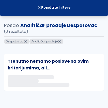
Poništite filtere
Posao
Analitičar prodaje Despotovac
(0 rezultata)
Despotovac
Analitičar prodaje
Trenutno nemamo poslove sa ovim
kriterijumima, ali...
Ako sačuvate ovu pretragu, obavestićemo vas putem 
uvajte pretragu