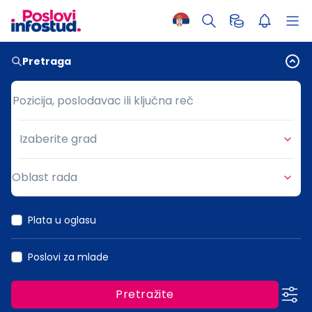
Pretraga
Pozicija, poslodavac ili ključna reč
Pozicija, poslodavac ili ključna reč
Izaberite grad
Grad
Oblast rada
Oblast rada
Plata u oglasu
Poslovi za mlade
Pretražite