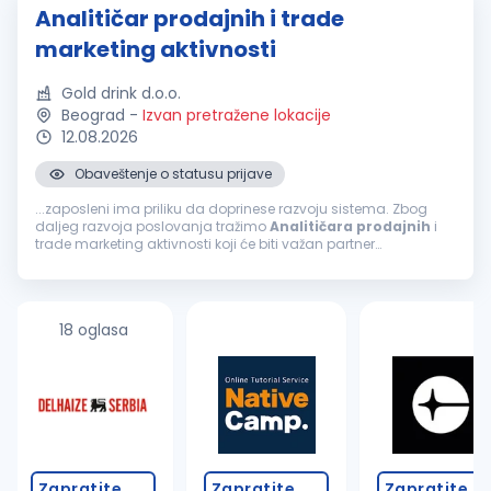
Analitičar prodajnih i trade
marketing aktivnosti
Gold drink d.o.o.
Beograd
-
Izvan pretražene lokacije
12.08.2026
Obaveštenje o statusu prijave
...zaposleni ima priliku da doprinese razvoju sistema. Zbog
daljeg razvoja poslovanja tražimo
Analitičara
prodajnih
i
trade marketing aktivnosti koji će biti važan partner
menadžmentu
prodaje
u donošenju poslovnih odluka. Misija
pozicije Misija
Analitičara
...
18 oglasa
Zapratite
Zapratite
Zapratite