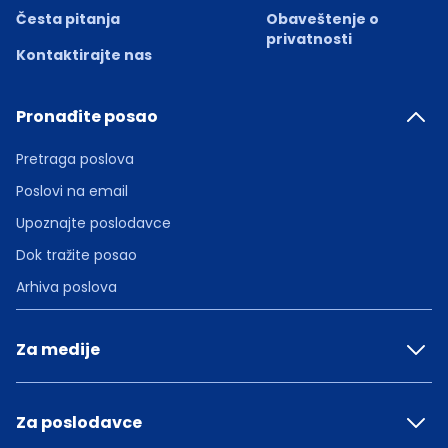
Česta pitanja
Obaveštenje o
privatnosti
Kontaktirajte nas
Pronađite posao
Pretraga poslova
Poslovi na email
Upoznajte poslodavce
Dok tražite posao
Arhiva poslova
Za medije
Za poslodavce