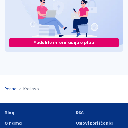
Podelite informaciju o plati
Posao
Kraljevo
Blog
RSS
O nama
Uslovi korišćenja