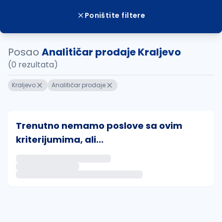
Poništite filtere
Posao
Analitičar prodaje Kraljevo
(0 rezultata)
Kraljevo
Analitičar prodaje
Trenutno nemamo poslove sa ovim
kriterijumima, ali...
Ako sačuvate ovu pretragu, obavestićemo vas putem 
uvajte pretragu