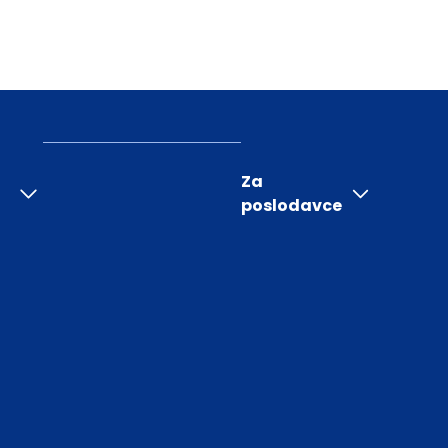
Za
poslodavce