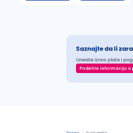
Saznajte da li zara
Unesite iznos plate i pog
Podelite informaciju o 
Posao
Kuršumlija