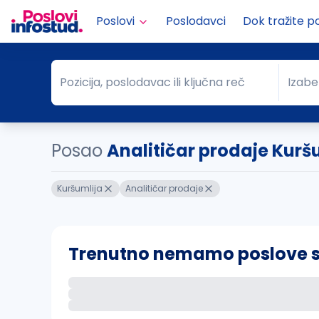
Poslovi
Poslodavci
Dok tražite p
Pozicija, poslodavac ili ključna reč
Izabe
Pozicija, poslodavac ili ključna reč
Grad
Posao
Analitičar prodaje Kurš
Kuršumlija
Analitičar prodaje
Trenutno nemamo poslove sa 
Ako sačuvate ovu pretragu, obavestićemo va