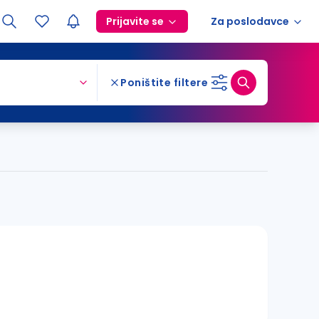
Prijavite se
Za poslodavce
Poništite filtere