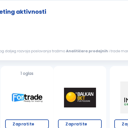
eting aktivnosti
Zbog daljeg razvoja poslovanja tražimo
Analitičara
prodajnih
i trade mar
isija
Analitičara
...
1 oglas
Zapratite
Zapratite
Za