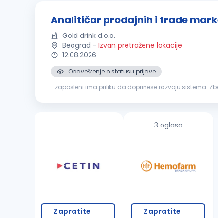
Analitičar prodajnih i trade mark
Gold drink d.o.o.
Beograd
-
Izvan pretražene lokacije
12.08.2026
Obaveštenje o statusu prijave
...zaposleni ima priliku da doprinese razvoju sistema. 
prodaje
u donošenju poslovnih odluka. Misija pozicije M
3 oglasa
Zapratite
Zapratite