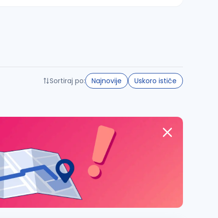
Sortiraj po:
Najnovije
Uskoro ističe