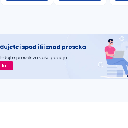
đujete ispod ili iznad proseka
ledajte prosek za vašu poziciju
plati