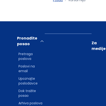
Pronađite
Za
posao
medije
Pretraga
poslova
Poslovi na
email
Upoznajte
poslodavce
Dok tražite
posao
Arhiva poslova