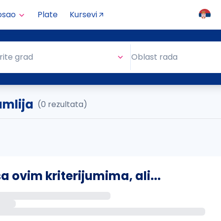
osao
Plate
Kursevi
Oblast rada
rite grad
Oblast rada
umlija
(0 rezultata)
ovim kriterijumima, ali...
s putem email-a kada se pojave novi poslovi.