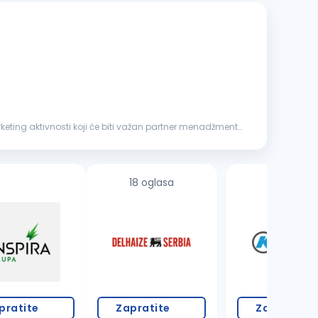
keting aktivnosti koji će biti važan partner menadžmentu
18 oglasa
3 oglasa
pratite
Zapratite
Zapratite