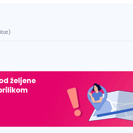
ultat)
 š, đ, ž, dž)
 od željene
prilikom