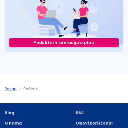
Podelite informaciju o plati
Posao
Pećinci
Blog
RSS
O nama
Uslovi korišćenja