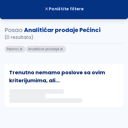
Poništite filtere
Posao
Analitičar prodaje Pećinci
(0 rezultata)
Pećinci
Analitičar prodaje
Trenutno nemamo poslove sa ovim
kriterijumima, ali...
Ako sačuvate ovu pretragu, obavestićemo vas putem 
uvajte pretragu