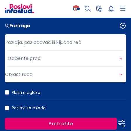
Pretraga
Pozicija, poslodavac ili ključna reč
Pozicija, poslodavac ili ključna reč
Izaberite grad
Grad
Oblast rada
Oblast rada
Plata u oglasu
Poslovi za mlade
Pretražite