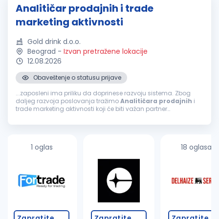
Analitičar prodajnih i trade
marketing aktivnosti
Gold drink d.o.o.
Beograd
-
Izvan pretražene lokacije
12.08.2026
Obaveštenje o statusu prijave
...zaposleni ima priliku da doprinese razvoju sistema. Zbog
daljeg razvoja poslovanja tražimo
Analitičara
prodajnih
i
trade marketing aktivnosti koji će biti važan partner
menadžmentu
prodaje
u donošenju poslovnih odluka. Misija
pozicije Misija
Analitičara
...
1 oglas
18 oglasa
Zapratite
Zapratite
Zapratite