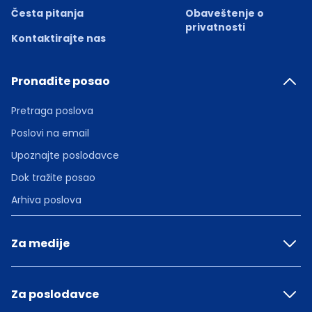
Česta pitanja
Obaveštenje o
privatnosti
Kontaktirajte nas
Pronađite posao
Pretraga poslova
Poslovi na email
Upoznajte poslodavce
Dok tražite posao
Arhiva poslova
Za medije
Za poslodavce