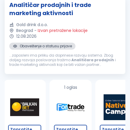
Analitičar prodajnih i trade
marketing aktivnosti
Gold drink d.o.o.
Beograd
-
Izvan pretražene lokacije
12.08.2026
Obaveštenje o statusu prijave
...zaposleni ima priliku da doprinese razvoju sistema. Zbog
daljeg razvoja poslovanja tražimo
Analitičara
prodajnih
i
trade marketing aktivnosti koji će biti važan partner
menadžmentu
prodaje
u donošenju poslovnih odluka. Misija
pozicije Misija
Analitičara
...
1 oglas
Zapratite
Zapratite
Zapratite