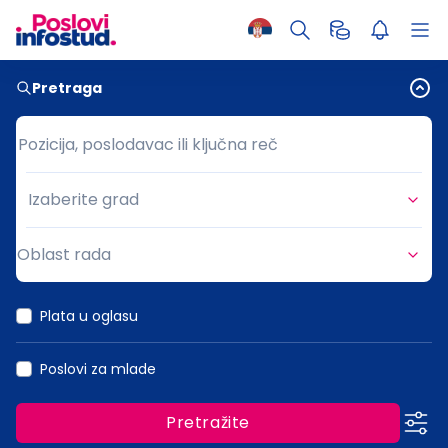
Pretraga
Pozicija, poslodavac ili ključna reč
Pozicija, poslodavac ili ključna reč
Izaberite grad
Grad
Oblast rada
Oblast rada
Plata u oglasu
Poslovi za mlade
Pretražite