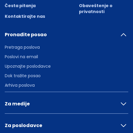
Česta pitanja
Obaveštenje o
privatnosti
Kontaktirajte nas
Pronađite posao
Pretraga poslova
Poslovi na email
Upoznajte poslodavce
Dok tražite posao
Arhiva poslova
Za medije
Za poslodavce