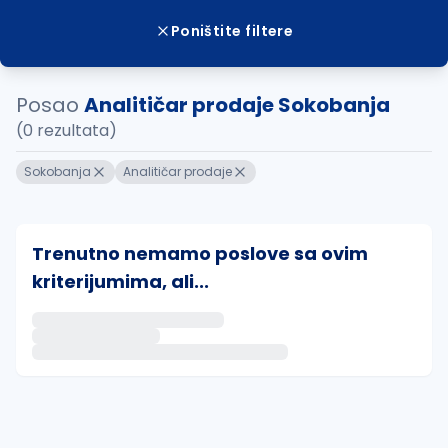
Poništite filtere
Posao
Analitičar prodaje Sokobanja
(0 rezultata)
Sokobanja
Analitičar prodaje
Trenutno nemamo poslove sa ovim
kriterijumima, ali...
Ako sačuvate ovu pretragu, obavestićemo vas putem 
uvajte pretragu