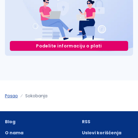
Podelite informaciju o plati
Posao
Sokobanja
Blog
RSS
O nama
Uslovi korišćenja