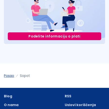
Podelite informaciju o plati
Posao
Sopot
Blog
RSS
O nama
Uslovi korišćenja