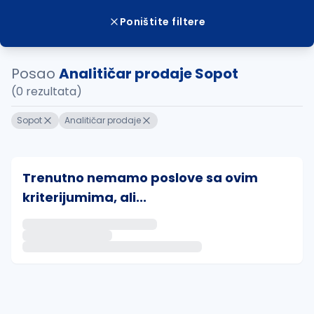
Poništite filtere
Posao
Analitičar prodaje Sopot
(0 rezultata)
Sopot
Analitičar prodaje
Trenutno nemamo poslove sa ovim
kriterijumima, ali...
Ako sačuvate ovu pretragu, obavestićemo vas putem 
uvajte pretragu