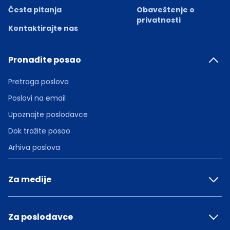
Česta pitanja
Obaveštenje o
privatnosti
Kontaktirajte nas
Pronađite posao
Pretraga poslova
Poslovi na email
Upoznajte poslodavce
Dok tražite posao
Arhiva poslova
Za medije
Za poslodavce