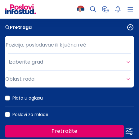
Pretraga
Pozicija, poslodavac ili ključna reč
Pozicija, poslodavac ili ključna reč
Izaberite grad
Grad
Oblast rada
Oblast rada
Plata u oglasu
Poslovi za mlade
Pretražite