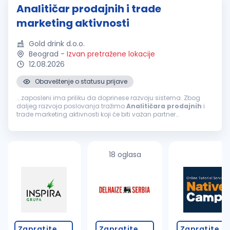
Analitičar prodajnih i trade
marketing aktivnosti
Gold drink d.o.o.
Beograd
-
Izvan pretražene lokacije
12.08.2026
Obaveštenje o statusu prijave
...zaposleni ima priliku da doprinese razvoju sistema. Zbog
daljeg razvoja poslovanja tražimo
Analitičara
prodajnih
i
trade marketing aktivnosti koji će biti važan partner
menadžmentu
prodaje
u donošenju poslovnih odluka. Misija
pozicije Misija
Analitičara
...
18 oglasa
Zapratite
Zapratite
Zapratite