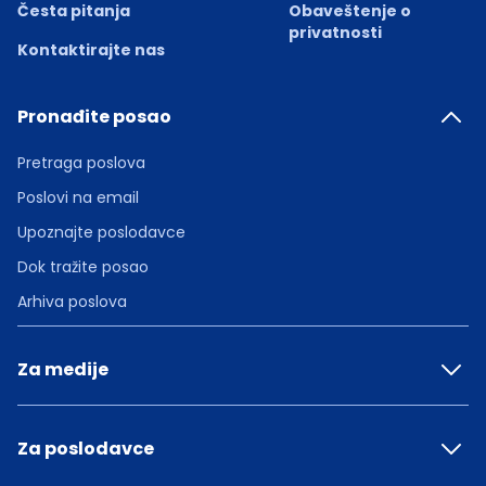
Česta pitanja
Obaveštenje o
privatnosti
Kontaktirajte nas
Pronađite posao
Pretraga poslova
Poslovi na email
Upoznajte poslodavce
Dok tražite posao
Arhiva poslova
Za medije
Za poslodavce