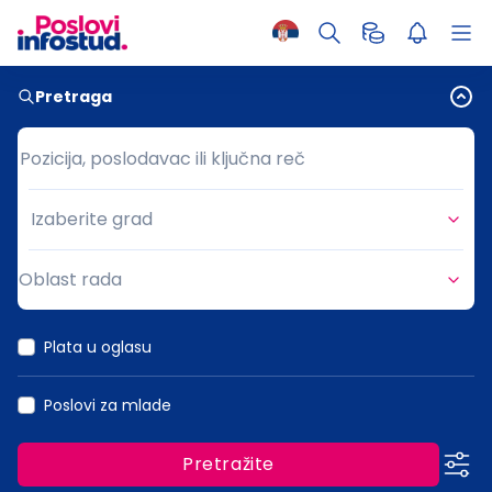
Pretraga
Pozicija, poslodavac ili ključna reč
Pozicija, poslodavac ili ključna reč
Izaberite grad
Grad
Oblast rada
Oblast rada
Plata u oglasu
Poslovi za mlade
Pretražite