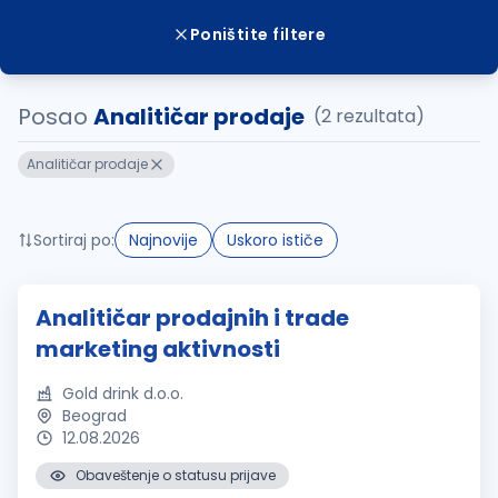
Poništite filtere
Posao
Analitičar prodaje
(2 rezultata)
Analitičar prodaje
Sortiraj po:
Najnovije
Uskoro ističe
Analitičar prodajnih i trade
marketing aktivnosti
Gold drink d.o.o.
Beograd
12.08.2026
Obaveštenje o statusu prijave