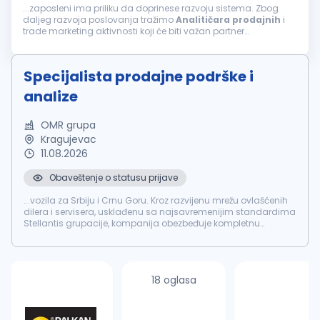
...zaposleni ima priliku da doprinese razvoju sistema. Zbog
daljeg razvoja poslovanja tražimo
Analitičara
prodajnih
i
trade marketing aktivnosti koji će biti važan partner
menadžmentu
prodaje
u donošenju poslovnih odluka. Misija
pozicije Misija
Analitičara
...
Specijalista prodajne podrške i
analize
OMR grupa
Kragujevac
11.08.2026
Obaveštenje o statusu prijave
...vozila za Srbiju i Crnu Goru. Kroz razvijenu mrežu ovlašćenih
dilera i servisera, usklađenu sa najsavremenijim standardima
Stellantis grupacije, kompanija obezbeđuje kompletnu
prodajnu
i postprodajnu podršku klijentima u najvećim
gradovima Srbije i Crne...
18 oglasa