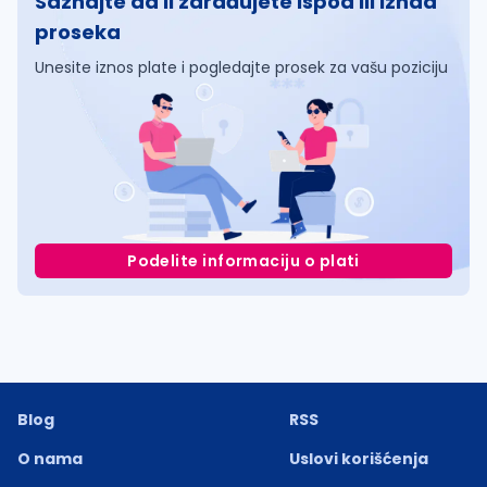
Saznajte da li zarađujete ispod ili iznad
proseka
Unesite iznos plate i pogledajte prosek za vašu poziciju
Podelite informaciju o plati
Blog
RSS
O nama
Uslovi korišćenja