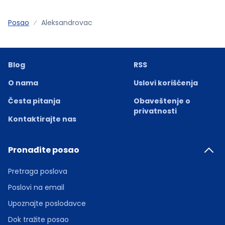
Posao
Aleksandrovac
Blog
RSS
O nama
Uslovi korišćenja
Česta pitanja
Obaveštenje o
privatnosti
Kontaktirajte nas
Pronađite posao
Pretraga poslova
Poslovi na email
Upoznajte poslodavce
Dok tražite posao