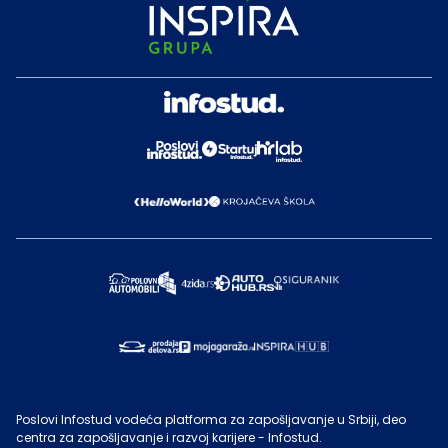
Poslovi Infostud vodeća platforma za zapošljavanje u Srbiji, deo
centra za zapošljavanje i razvoj karijere - Infostud.