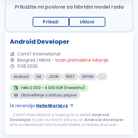
Prikažite mi poslove za hibridni model rada
Prikaži
Ukloni
Android Developer
ComIT International
Beograd | Hibrid
-
Izvan pretražene lokacije
11.08.2026
Android
Git
JSON
REST
MVVM
...
neto 2.000 - 4.000 EUR (mesečno)
Obaveštenje o statusu prijave
14
recenzija
HelloWorld.rs
...ComIT International is looking for a skilled
Android
Developer
to join our team! Are you an
Android
developer
who understands how to build stable, scalable and user-
friendly mobile applications? Do you know how to structure an
Android
project...