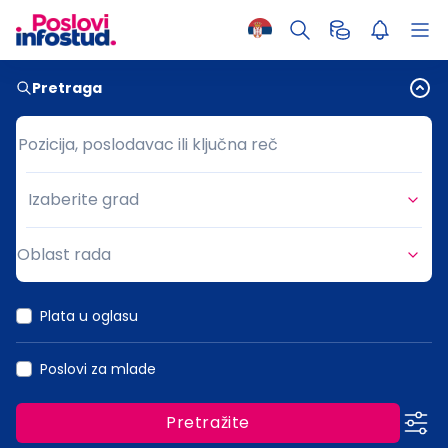
Pretraga
Pozicija, poslodavac ili ključna reč
Pozicija, poslodavac ili ključna reč
Izaberite grad
Grad
Oblast rada
Oblast rada
Plata u oglasu
Poslovi za mlade
Pretražite