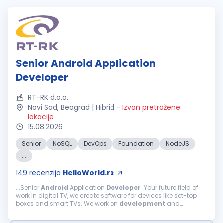
Senior Android Application
Developer
RT-RK d.o.o.
Novi Sad, Beograd | Hibrid
-
Izvan pretražene
lokacije
15.08.2026
Senior
NoSQL
DevOps
Foundation
NodeJS
...
149
recenzija
HelloWorld.rs
...Senior
Android
Application
Developer
Your future field of
work In digital TV, we create software for devices like set-top
boxes and smart TVs. We work on
development
and
enhancements of TV software components, including
Android
TV, Linux...