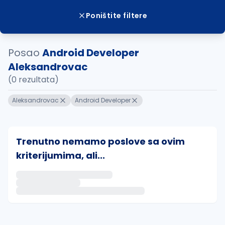
Poništite filtere
Posao
Android Developer
Aleksandrovac
(0 rezultata)
Aleksandrovac
Android Developer
Trenutno nemamo poslove sa ovim
kriterijumima, ali...
Ako sačuvate ovu pretragu, obavestićemo vas putem 