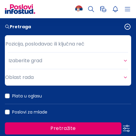
Pretraga
Pozicija, poslodavac ili ključna reč
Pozicija, poslodavac ili ključna reč
Izaberite grad
Grad
Oblast rada
Oblast rada
Plata u oglasu
Poslovi za mlade
Pretražite