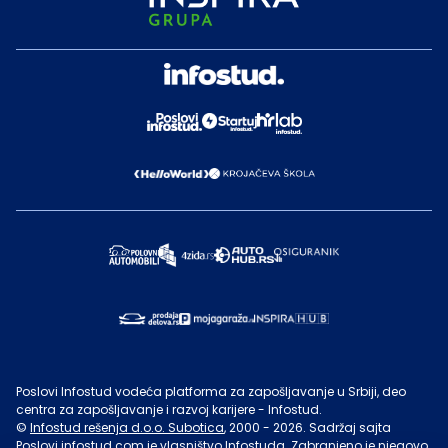
Poslovi Infostud vodeća platforma za zapošljavanje u Srbiji, deo
centra za zapošljavanje i razvoj karijere - Infostud.
©
Infostud rešenja d.o.o. Subotica
, 2000 -
2026
. Sadržaj sajta
Poslovi.infostud.com
je vlasništvo
Infostuda
. Zabranjeno je njegovo