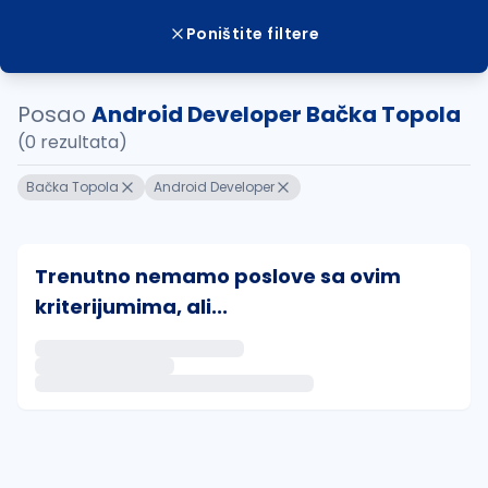
Poništite filtere
Posao
Android Developer Bačka Topola
(0 rezultata)
Bačka Topola
Android Developer
Trenutno nemamo poslove sa ovim
kriterijumima, ali...
Ako sačuvate ovu pretragu, obavestićemo vas putem 
uvajte pretragu