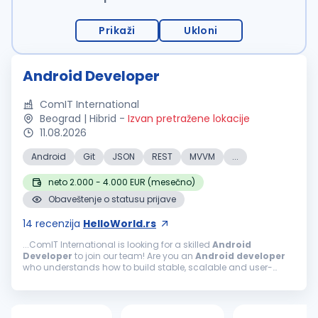
Prikaži
Ukloni
Android Developer
ComIT International
Beograd | Hibrid
-
Izvan pretražene lokacije
11.08.2026
Android
Git
JSON
REST
MVVM
...
neto 2.000 - 4.000 EUR (mesečno)
Obaveštenje o statusu prijave
14
recenzija
HelloWorld.rs
...ComIT International is looking for a skilled
Android
Developer
to join our team! Are you an
Android
developer
who understands how to build stable, scalable and user-
friendly mobile applications? Do you know how to structure an
Android
project...