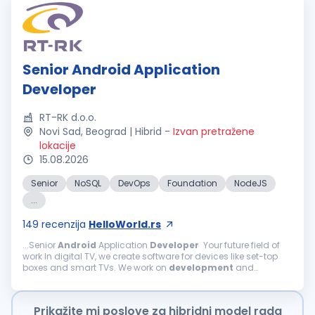
Senior Android Application
Developer
RT-RK d.o.o.
Novi Sad, Beograd | Hibrid
-
Izvan pretražene
lokacije
15.08.2026
Senior
NoSQL
DevOps
Foundation
NodeJS
...
149
recenzija
HelloWorld.rs
...Senior
Android
Application
Developer
Your future field of
work In digital TV, we create software for devices like set-top
boxes and smart TVs. We work on
development
and
enhancements of TV software components, including
Android
TV, Linux...
Prikažite mi poslove za hibridni model rada