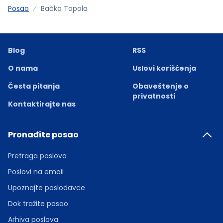
Posao
Bačka Topola
Blog
RSS
O nama
Uslovi korišćenja
Česta pitanja
Obaveštenje o
privatnosti
Kontaktirajte nas
Pronađite posao
Pretraga poslova
Poslovi na email
Upoznajte poslodavce
Dok tražite posao
Arhiva poslova