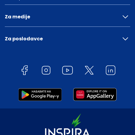
Za medije
Za poslodavce