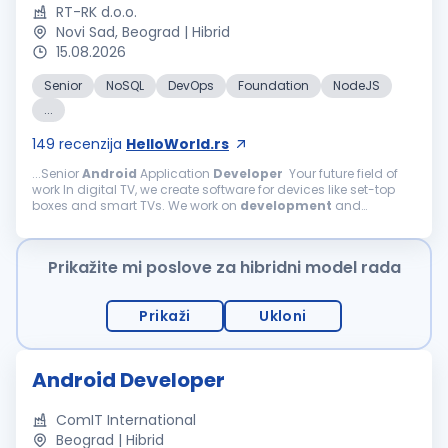
RT-RK d.o.o.
Novi Sad, Beograd | Hibrid
15.08.2026
Senior
NoSQL
DevOps
Foundation
NodeJS
...
149
recenzija
HelloWorld.rs
...Senior
Android
Application
Developer
Your future field of
work In digital TV, we create software for devices like set-top
boxes and smart TVs. We work on
development
and
enhancements of TV software components, including
Android
TV, Linux...
Prikažite mi poslove za hibridni model rada
Prikaži
Ukloni
Android Developer
ComIT International
Beograd | Hibrid