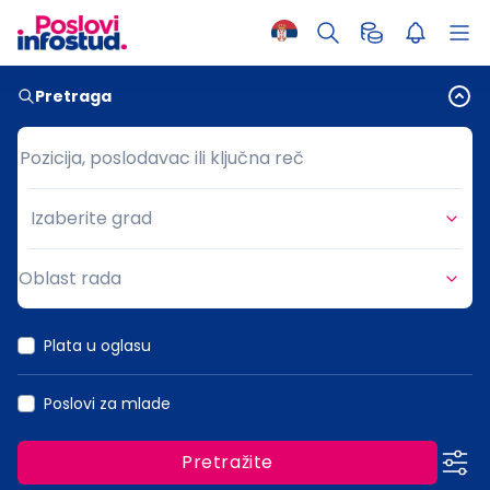
Pretraga
Pozicija, poslodavac ili ključna reč
Pozicija, poslodavac ili ključna reč
Izaberite grad
Grad
Oblast rada
Oblast rada
Plata u oglasu
Poslovi za mlade
Pretražite