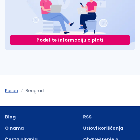
Podelite informaciju o plati
Posao
Beograd
Blog
RSS
O nama
Uslovi korišćenja
Česta pitanja
Obaveštenje o