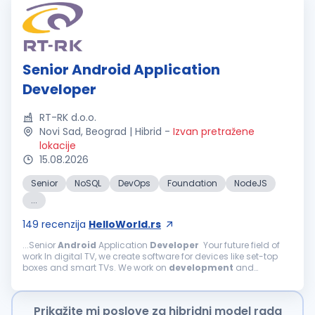
Senior Android Application
Developer
RT-RK d.o.o.
Novi Sad, Beograd | Hibrid
-
Izvan pretražene
lokacije
15.08.2026
Senior
NoSQL
DevOps
Foundation
NodeJS
...
149
recenzija
HelloWorld.rs
...Senior
Android
Application
Developer
Your future field of
work In digital TV, we create software for devices like set-top
boxes and smart TVs. We work on
development
and
enhancements of TV software components, including
Android
TV, Linux...
Prikažite mi poslove za hibridni model rada