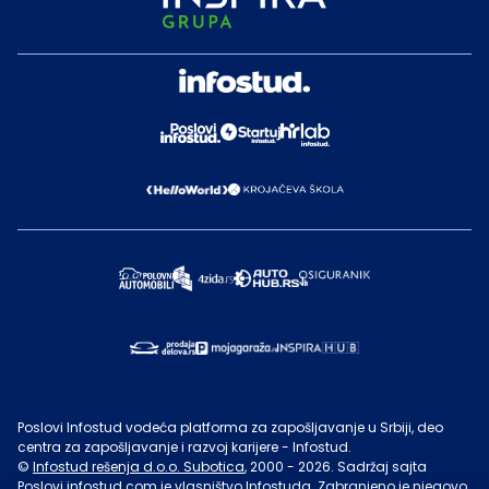
Poslovi Infostud vodeća platforma za zapošljavanje u Srbiji, deo
centra za zapošljavanje i razvoj karijere - Infostud.
©
Infostud rešenja d.o.o. Subotica
, 2000 -
2026
. Sadržaj sajta
Poslovi.infostud.com
je vlasništvo
Infostuda
. Zabranjeno je njegovo