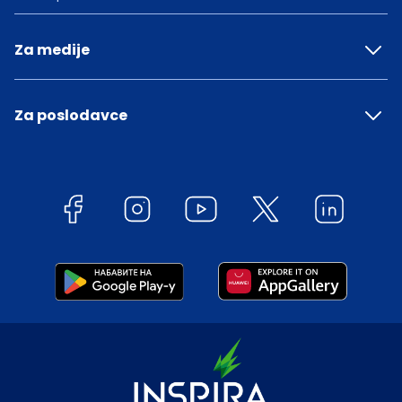
Za medije
Za poslodavce