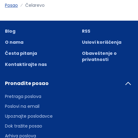
Posao
Čelarevo
Blog
RSS
O nama
Uslovi korišćenja
Česta pitanja
Obaveštenje o
privatnosti
Kontaktirajte nas
Pronađite posao
Pretraga poslova
Poslovi na email
Upoznajte poslodavce
Dok tražite posao
Arhiva poslova