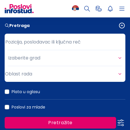
Pretraga
Pozicija, poslodavac ili ključna reč
Pozicija, poslodavac ili ključna reč
Izaberite grad
Grad
Oblast rada
Oblast rada
Plata u oglasu
Poslovi za mlade
Pretražite