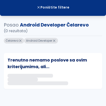
Poništite filtere
Posao
Android Developer Čelarevo
(0 rezultata)
Čelarevo
Android Developer
Trenutno nemamo poslove sa ovim
kriterijumima, ali...
Ako sačuvate ovu pretragu, obavestićemo vas putem 
uvajte pretragu