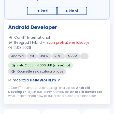
Prikaži
Ukloni
Android Developer
ComIT International
Beograd | Hibrid
-
Izvan pretražene lokacije
11.08.2026
Android
Git
JSON
REST
MVVM
...
neto 2.000 - 4.000 EUR (mesečno)
Obaveštenje o statusu prijave
14
recenzija
HelloWorld.rs
...ComIT International is looking for a skilled
Android
Developer
to join our team! Are you an
Android
developer
who understands how to build stable, scalable and user-
friendly mobile applications? Do you know how to structure an
Android
project...