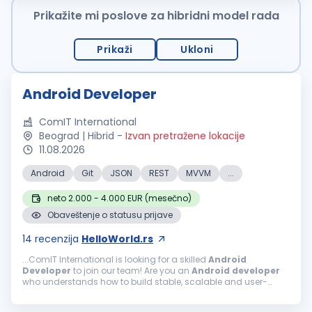
Prikažite mi poslove za hibridni model rada
Prikaži
Ukloni
Android Developer
ComIT International
Beograd | Hibrid
-
Izvan pretražene lokacije
11.08.2026
Android
Git
JSON
REST
MVVM
...
neto 2.000 - 4.000 EUR (mesečno)
Obaveštenje o statusu prijave
14
recenzija
HelloWorld.rs
...ComIT International is looking for a skilled
Android
Developer
to join our team! Are you an
Android
developer
who understands how to build stable, scalable and user-
friendly mobile applications? Do you know how to structure an
Android
project...