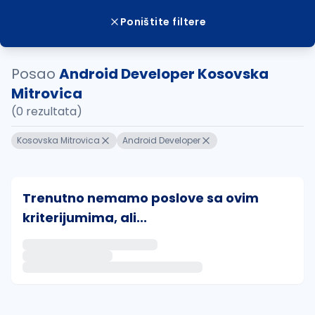
Poništite filtere
Posao
Android Developer Kosovska
Mitrovica
(0 rezultata)
Kosovska Mitrovica
Android Developer
Trenutno nemamo poslove sa ovim
kriterijumima, ali...
Ako sačuvate ovu pretragu, obavestićemo vas putem 