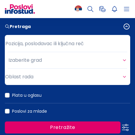
Pretraga
Pozicija, poslodavac ili ključna reč
Pozicija, poslodavac ili ključna reč
Izaberite grad
Grad
Oblast rada
Oblast rada
Plata u oglasu
Poslovi za mlade
Pretražite