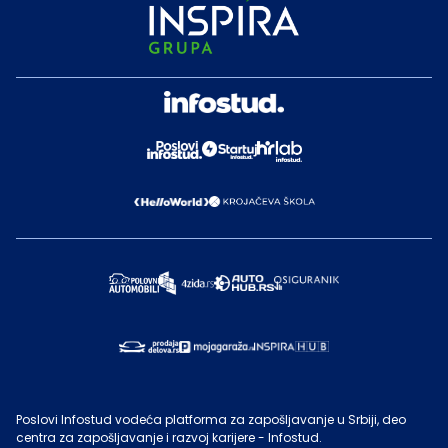
Poslovi Infostud vodeća platforma za zapošljavanje u Srbiji, deo
centra za zapošljavanje i razvoj karijere - Infostud.