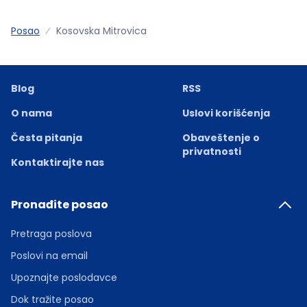
Posao
Kosovska Mitrovica
Blog
RSS
O nama
Uslovi korišćenja
Česta pitanja
Obaveštenje o
privatnosti
Kontaktirajte nas
Pronađite posao
Pretraga poslova
Poslovi na email
Upoznajte poslodavce
Dok tražite posao