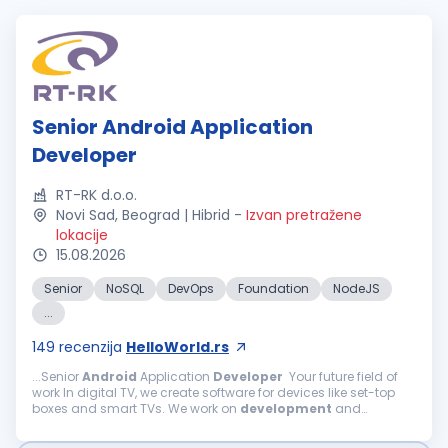
Senior Android Application
Developer
RT-RK d.o.o.
Novi Sad, Beograd | Hibrid
-
Izvan pretražene
lokacije
15.08.2026
Senior
NoSQL
DevOps
Foundation
NodeJS
...
149
recenzija
HelloWorld.rs
...Senior
Android
Application
Developer
Your future field of
work In digital TV, we create software for devices like set-top
boxes and smart TVs. We work on
development
and
enhancements of TV software components, including
Android
TV, Linux...