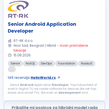
Senior Android Application
Developer
RT-RK d.o.o.
Novi Sad, Beograd | Hibrid
-
Izvan pretražene
lokacije
15.08.2026
Senior
NoSQL
DevOps
Foundation
NodeJS
...
149
recenzija
HelloWorld.rs
...Senior
Android
Application
Developer
Your future field of
work In digital TV, we create software for devices like set-top
boxes and smart TVs. We work on
development
and
enhancements of TV software components, including
Android
TV, Linux...
Prikažite mi poslove za hibridni model rada