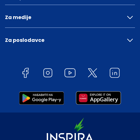
Za medije
Za poslodavce