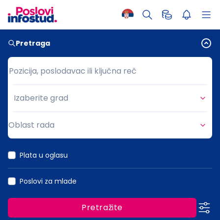
Pretraga
Pozicija, poslodavac ili ključna reč
Pozicija, poslodavac ili ključna reč
Izaberite grad
Grad
Oblast rada
Oblast rada
Plata u oglasu
Poslovi za mlade
Pretražite