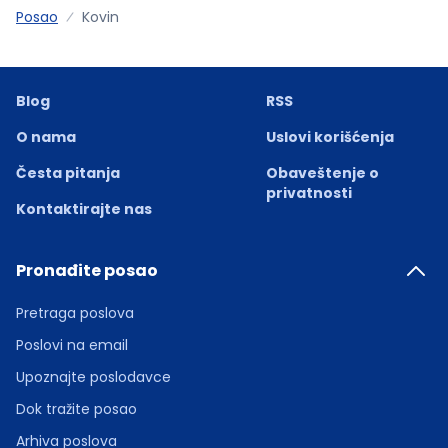
Posao
Kovin
Blog
RSS
O nama
Uslovi korišćenja
Česta pitanja
Obaveštenje o
privatnosti
Kontaktirajte nas
Pronađite posao
Pretraga poslova
Poslovi na email
Upoznajte poslodavce
Dok tražite posao
Arhiva poslova