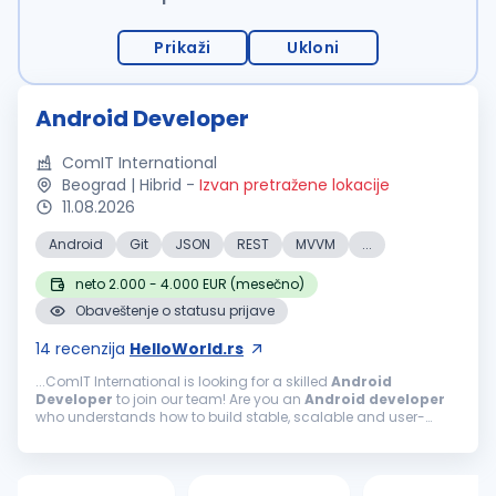
Prikaži
Ukloni
Android Developer
ComIT International
Beograd | Hibrid
-
Izvan pretražene lokacije
11.08.2026
Android
Git
JSON
REST
MVVM
...
neto 2.000 - 4.000 EUR (mesečno)
Obaveštenje o statusu prijave
14
recenzija
HelloWorld.rs
...ComIT International is looking for a skilled
Android
Developer
to join our team! Are you an
Android
developer
who understands how to build stable, scalable and user-
friendly mobile applications? Do you know how to structure an
Android
project...