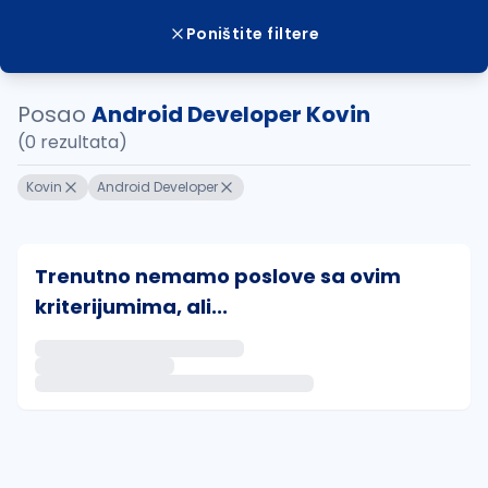
Poništite filtere
Posao
Android Developer Kovin
(0 rezultata)
Kovin
Android Developer
Trenutno nemamo poslove sa ovim
kriterijumima, ali...
Ako sačuvate ovu pretragu, obavestićemo vas putem 
uvajte pretragu