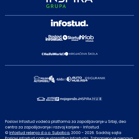
Poslovi Infostud vodeća platforma za zapošljavanje u Srbiji, deo
centra za zapošljavanje i razvoj karijere - Infostud.
©
Infostud rešenja d.o.o. Subotica
, 2000 -
2026
. Sadržaj sajta
Poslovi.infostud.com
je vlasništvo
Infostuda
. Zabranjeno je njegovo