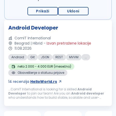
Prikaži
Ukloni
Android Developer
ComIT International
Beograd | Hibrid
-
Izvan pretražene lokacije
11.08.2026
Android
Git
JSON
REST
MVVM
...
neto 2.000 - 4.000 EUR (mesečno)
Obaveštenje o statusu prijave
14
recenzija
HelloWorld.rs
...ComIT International is looking for a skilled
Android
Developer
to join our team! Are you an
Android
developer
who understands how to build stable, scalable and user-
friendly mobile applications? Do you know how to structure an
Android
project...