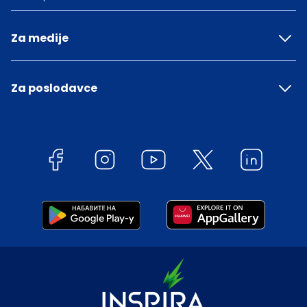
Za medije
Za poslodavce