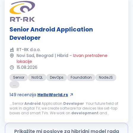
Senior Android Application
Developer
RT-RK d.o.o.
Novi Sad, Beograd | Hibrid
-
Izvan pretražene
lokacije
15.08.2026
Senior
NoSQL
DevOps
Foundation
NodeJS
...
149
recenzija
HelloWorld.rs
...Senior
Android
Application
Developer
Your future field of
work In digital TV, we create software for devices like set-top
boxes and smart TVs. We work on
development
and
enhancements of TV software components, including
Android
TV, Linux...
Prikažite mi poslove za hibridni model rada