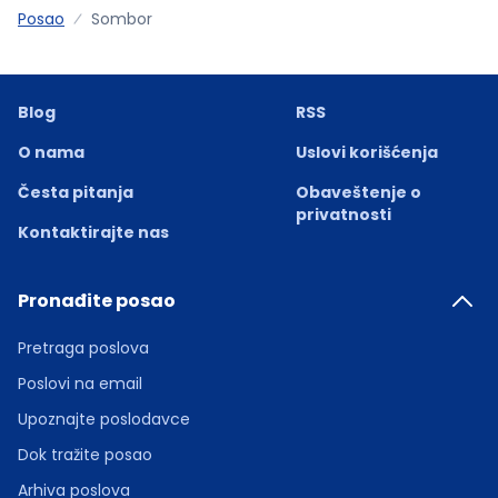
Posao
Sombor
Blog
RSS
O nama
Uslovi korišćenja
Česta pitanja
Obaveštenje o
privatnosti
Kontaktirajte nas
Pronađite posao
Pretraga poslova
Poslovi na email
Upoznajte poslodavce
Dok tražite posao
Arhiva poslova