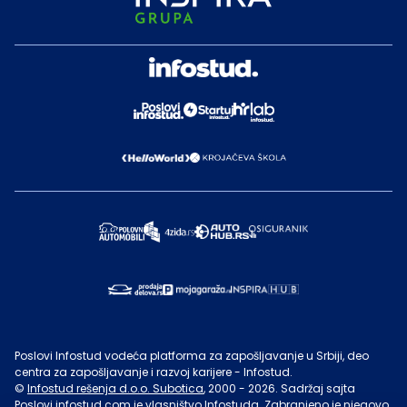
Poslovi Infostud vodeća platforma za zapošljavanje u Srbiji, deo
centra za zapošljavanje i razvoj karijere - Infostud.
©
Infostud rešenja d.o.o. Subotica
, 2000 -
2026
. Sadržaj sajta
Poslovi.infostud.com
je vlasništvo
Infostuda
. Zabranjeno je njegovo