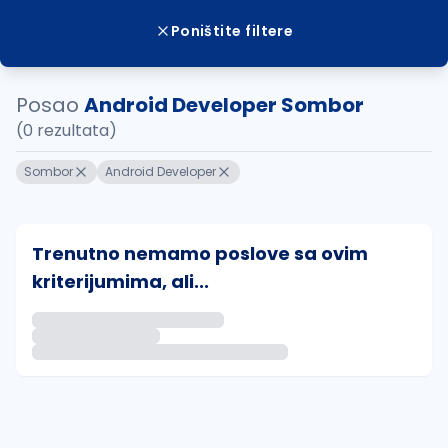
Poništite filtere
Posao
Android Developer Sombor
(0 rezultata)
Sombor
Android Developer
Trenutno nemamo poslove sa ovim
kriterijumima, ali...
Ako sačuvate ovu pretragu, obavestićemo vas putem 
uvajte pretragu