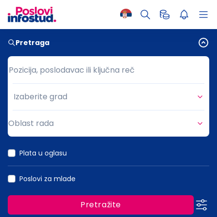
Pretraga
Pozicija, poslodavac ili ključna reč
Pozicija, poslodavac ili ključna reč
Izaberite grad
Grad
Oblast rada
Oblast rada
Plata u oglasu
Poslovi za mlade
Pretražite