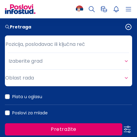
Pretraga
Pozicija, poslodavac ili ključna reč
Pozicija, poslodavac ili ključna reč
Izaberite grad
Grad
Oblast rada
Oblast rada
Plata u oglasu
Poslovi za mlade
Pretražite