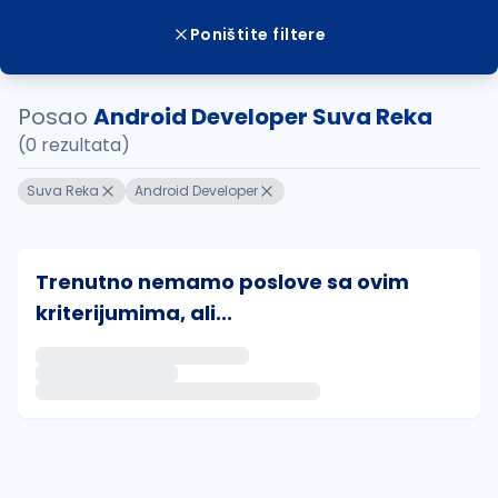
Poništite filtere
Posao
Android Developer Suva Reka
(0 rezultata)
Suva Reka
Android Developer
Trenutno nemamo poslove sa ovim
kriterijumima, ali...
Ako sačuvate ovu pretragu, obavestićemo vas putem 
uvajte pretragu