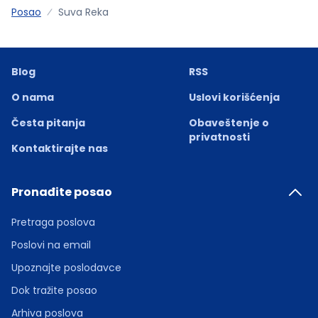
Posao
Suva Reka
Blog
RSS
O nama
Uslovi korišćenja
Česta pitanja
Obaveštenje o
privatnosti
Kontaktirajte nas
Pronađite posao
Pretraga poslova
Poslovi na email
Upoznajte poslodavce
Dok tražite posao
Arhiva poslova