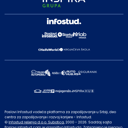
Poslovi Infostud vodeća platforma za zapošljavanje u Srbiji, deo
centra za zapošljavanje i razvoj karijere - Infostud.
©
Infostud rešenja d.o.o. Subotica
, 2000 -
2026
. Sadržaj sajta
Poslovi.infostud.com
je vlasništvo
Infostuda
. Zabranjeno je njegovo