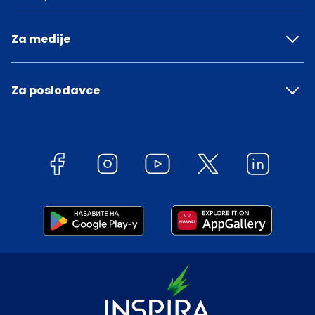
Za medije
Za poslodavce