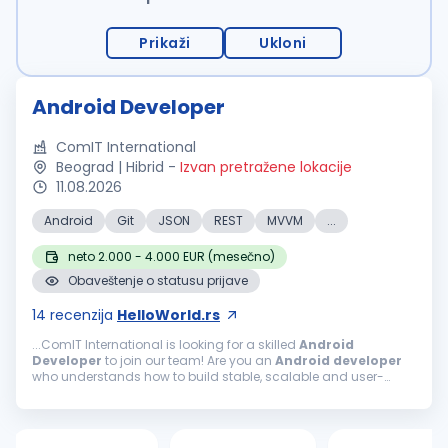
Prikaži
Ukloni
Android Developer
ComIT International
Beograd | Hibrid
-
Izvan pretražene lokacije
11.08.2026
Android
Git
JSON
REST
MVVM
...
neto 2.000 - 4.000 EUR (mesečno)
Obaveštenje o statusu prijave
14
recenzija
HelloWorld.rs
...ComIT International is looking for a skilled
Android
Developer
to join our team! Are you an
Android
developer
who understands how to build stable, scalable and user-
friendly mobile applications? Do you know how to structure an
Android
project...