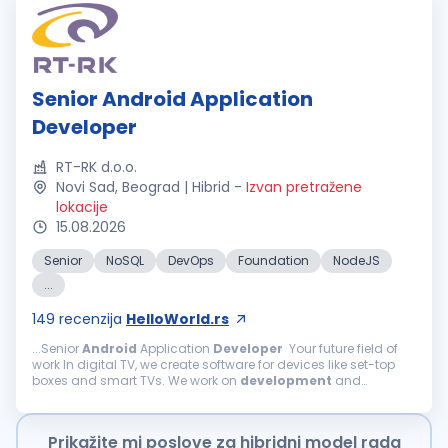
Senior Android Application
Developer
RT-RK d.o.o.
Novi Sad, Beograd | Hibrid
-
Izvan pretražene
lokacije
15.08.2026
Senior
NoSQL
DevOps
Foundation
NodeJS
...
149
recenzija
HelloWorld.rs
...Senior
Android
Application
Developer
Your future field of
work In digital TV, we create software for devices like set-top
boxes and smart TVs. We work on
development
and
enhancements of TV software components, including
Android
TV, Linux...
Prikažite mi poslove za hibridni model rada