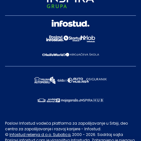
Poslovi Infostud vodeća platforma za zapošljavanje u Srbiji, deo
centra za zapošljavanje i razvoj karijere - Infostud.
©
Infostud rešenja d.o.o. Subotica
, 2000 -
2026
. Sadržaj sajta
Poslovi.infostud.com
je vlasništvo
Infostuda
. Zabranjeno je njegovo