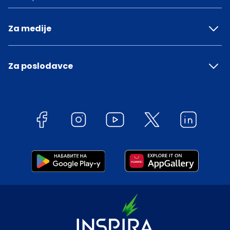
Za medije
Za poslodavce