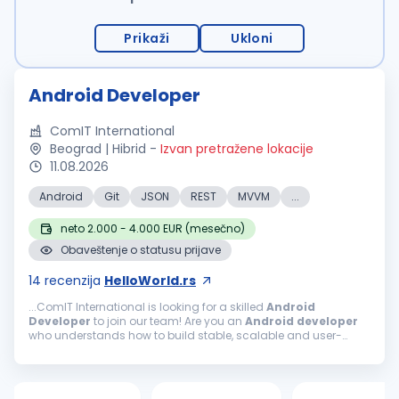
Prikaži
Ukloni
Android Developer
ComIT International
Beograd | Hibrid
-
Izvan pretražene lokacije
11.08.2026
Android
Git
JSON
REST
MVVM
...
neto 2.000 - 4.000 EUR (mesečno)
Obaveštenje o statusu prijave
14
recenzija
HelloWorld.rs
...ComIT International is looking for a skilled
Android
Developer
to join our team! Are you an
Android
developer
who understands how to build stable, scalable and user-
friendly mobile applications? Do you know how to structure an
Android
project...