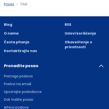
Posao
Titel
Blog
RSS
O nama
Uslovi korišćenja
Česta pitanja
Obaveštenje o
privatnosti
Kontaktirajte nas
Pronađite posao
Pretraga poslova
Poslovi na email
Upoznajte poslodavce
Dok tražite posao
Arhiva poslova