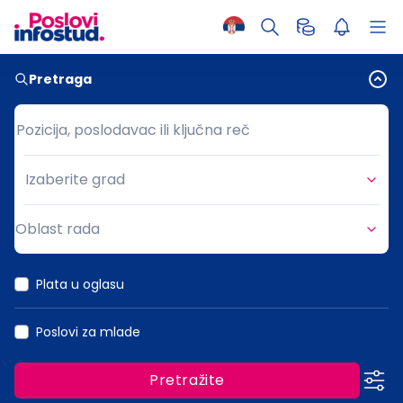
Pretraga
Pozicija, poslodavac ili ključna reč
Pozicija, poslodavac ili ključna reč
Izaberite grad
Grad
Oblast rada
Oblast rada
Plata u oglasu
Poslovi za mlade
Pretražite