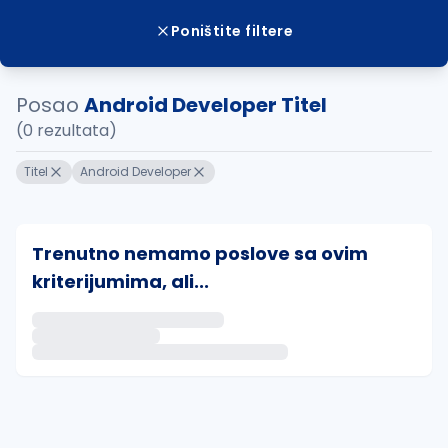
Poništite filtere
Posao
Android Developer Titel
(0 rezultata)
Titel
Android Developer
Trenutno nemamo poslove sa ovim
kriterijumima, ali...
Ako sačuvate ovu pretragu, obavestićemo vas putem 
uvajte pretragu