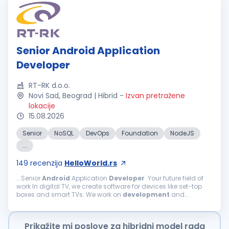
Senior Android Application
Developer
RT-RK d.o.o.
Novi Sad, Beograd | Hibrid
-
Izvan pretražene
lokacije
15.08.2026
Senior
NoSQL
DevOps
Foundation
NodeJS
...
149
recenzija
HelloWorld.rs
...Senior
Android
Application
Developer
Your future field of
work In digital TV, we create software for devices like set-top
boxes and smart TVs. We work on
development
and
enhancements of TV software components, including
Android
TV, Linux...
Prikažite mi poslove za hibridni model rada