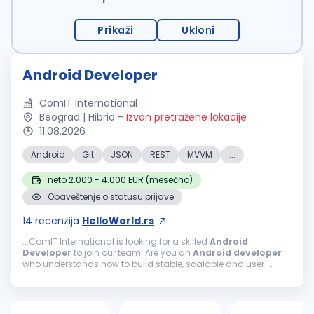
Prikaži
Ukloni
Android Developer
ComIT International
Beograd | Hibrid
-
Izvan pretražene lokacije
11.08.2026
Android
Git
JSON
REST
MVVM
...
neto 2.000 - 4.000 EUR (mesečno)
Obaveštenje o statusu prijave
14
recenzija
HelloWorld.rs
...ComIT International is looking for a skilled
Android
Developer
to join our team! Are you an
Android
developer
who understands how to build stable, scalable and user-
friendly mobile applications? Do you know how to structure an
Android
project...