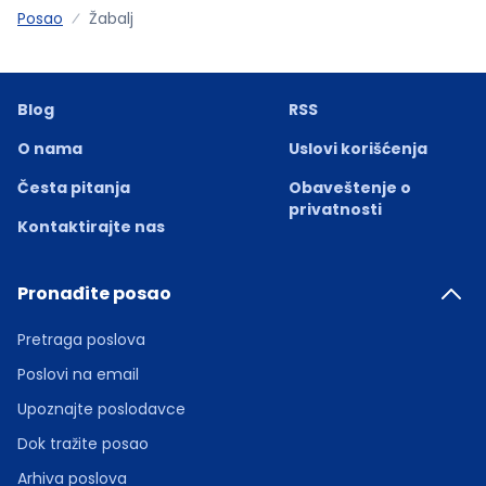
Posao
Žabalj
Blog
RSS
O nama
Uslovi korišćenja
Česta pitanja
Obaveštenje o
privatnosti
Kontaktirajte nas
Pronađite posao
Pretraga poslova
Poslovi na email
Upoznajte poslodavce
Dok tražite posao
Arhiva poslova