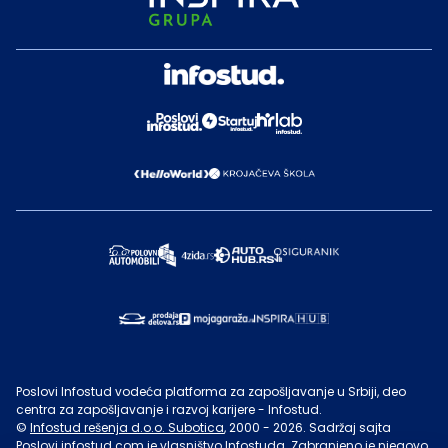
Poslovi Infostud vodeća platforma za zapošljavanje u Srbiji, deo
centra za zapošljavanje i razvoj karijere - Infostud.
©
Infostud rešenja d.o.o. Subotica
, 2000 -
2026
. Sadržaj sajta
Poslovi.infostud.com
je vlasništvo
Infostuda
. Zabranjeno je njegovo