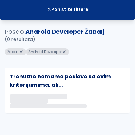
Poništite filtere
Posao
Android Developer Žabalj
(0 rezultata)
Žabalj
Android Developer
Trenutno nemamo poslove sa ovim
kriterijumima, ali...
Ako sačuvate ovu pretragu, obavestićemo vas putem 
uvajte pretragu