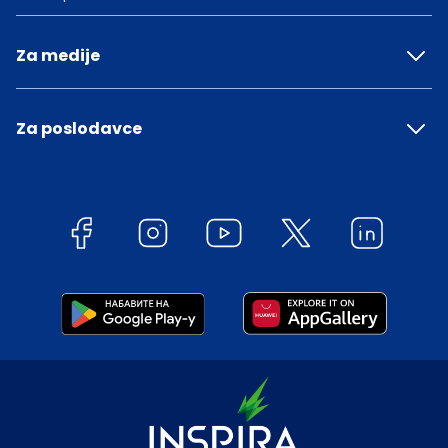
Za medije
Za poslodavce