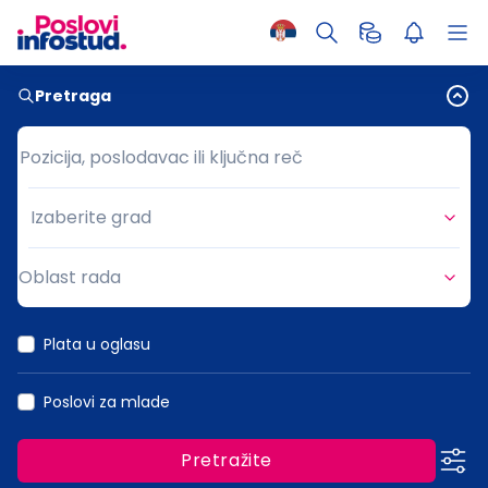
Pretraga
Pozicija, poslodavac ili ključna reč
Pozicija, poslodavac ili ključna reč
Izaberite grad
Grad
Oblast rada
Oblast rada
Plata u oglasu
Poslovi za mlade
Pretražite