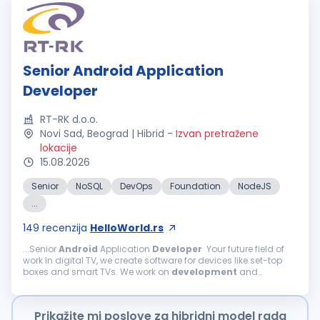
Senior Android Application
Developer
RT-RK d.o.o.
Novi Sad, Beograd | Hibrid
-
Izvan pretražene
lokacije
15.08.2026
Senior
NoSQL
DevOps
Foundation
NodeJS
...
149
recenzija
HelloWorld.rs
...Senior
Android
Application
Developer
Your future field of
work In digital TV, we create software for devices like set-top
boxes and smart TVs. We work on
development
and
enhancements of TV software components, including
Android
TV, Linux...
Prikažite mi poslove za hibridni model rada