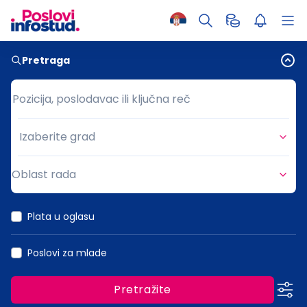
Pretraga
Pozicija, poslodavac ili ključna reč
Pozicija, poslodavac ili ključna reč
Izaberite grad
Grad
Oblast rada
Oblast rada
Plata u oglasu
Poslovi za mlade
Pretražite