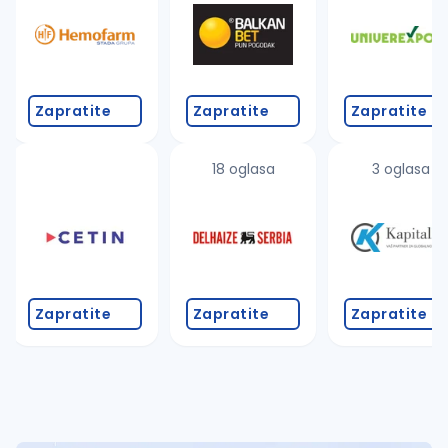
Takođe možete da:
proverite pravopisne greške (koristite č, ć, š, đ, ž,
povećajte radijus za odabrani grad
promenite odabrane filtere pretrage
Zapratite
Zapratite
Zapratite
18 oglasa
3 oglasa
Zapratite
Zapratite
Zapratite