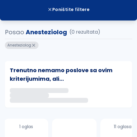
Poništite filtere
Posao
Anesteziolog
(0 rezultata)
Anesteziolog
Trenutno nemamo poslove sa ovim
kriterijumima, ali...
Ako sačuvate ovu pretragu, obavestićemo vas putem 
uvajte pretragu
1 oglas
11 oglasa