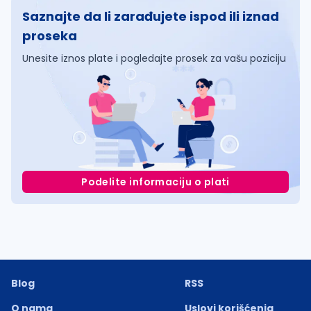
Saznajte da li zarađujete ispod ili iznad
proseka
Unesite iznos plate i pogledajte prosek za vašu poziciju
Podelite informaciju o plati
Blog
RSS
O nama
Uslovi korišćenja