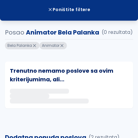
Poništite filtere
Posao
Animator Bela Palanka
(0 rezultata)
Bela Palanka
Animator
Trenutno nemamo poslove sa ovim
kriterijumima, ali...
Ako sačuvate ovu pretragu, obavestićemo vas putem 
uvajte pretragu
Dodatna ponuda poslova
(2 rezultata)