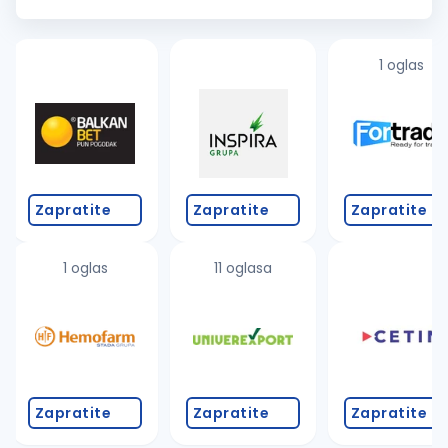
edukativne aktivnosti, pridružite se našem timu i doprinesite
stvaranju...
1 oglas
Zapratite
Zapratite
Zapratite
1 oglas
11 oglasa
Zapratite
Zapratite
Zapratite