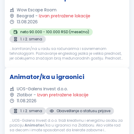
Wow Escape Room
Beograd
-
Izvan pretražene lokacije
13.08.2026
neto 90.000 - 100.000 RSD (mesečno)
1. i 2. smena
...komforan/na u radu sa računarima i savremenom
tehnologijom. Poznavanje engleskog jezika je velika prednost,
jer očekujemo značajan broj međunarodnih gostiju. Prednost
je i iskustvo u ugostiteljstvu, hotelijerstvu, turizmu,
animaciji
,
glumi, customer...
Animator/ka u igraonici
UOS-Galens Invest d.o.o.
Zlatibor
-
Izvan pretražene lokacije
11.08.2026
1. i 2. smena
Obaveštenje o statusu prijave
...UOS-Galens Invest d.o.o. traži kreativnu i energičnu osobu za
poziciju
Animator
/ka u igraonici na Zlatiboru. Ako volite rad
sa decom i imate sposobnost da kreirate zabavne i