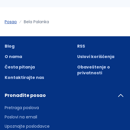
Posao
Bela Palanka
Blog
RSS
O nama
Uslovi korišćenja
Česta pitanja
Obaveštenje o
privatnosti
Kontaktirajte nas
Pronađite posao
Pretraga poslova
Poslovi na email
Upoznajte poslodavce