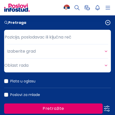
Pretraga
Pozicija, poslodavac ili ključna reč
Pozicija, poslodavac ili ključna reč
Izaberite grad
Grad
Oblast rada
Oblast rada
Plata u oglasu
Poslovi za mlade
Pretražite