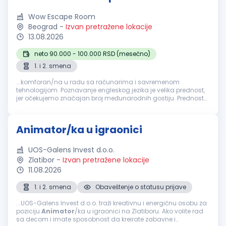
Wow Escape Room
Beograd
-
Izvan pretražene lokacije
13.08.2026
neto 90.000 - 100.000 RSD (mesečno)
1. i 2. smena
...komforan/na u radu sa računarima i savremenom
tehnologijom. Poznavanje engleskog jezika je velika prednost,
jer očekujemo značajan broj međunarodnih gostiju. Prednost
je i iskustvo u ugostiteljstvu, hotelijerstvu, turizmu,
animaciji
,
glumi, customer...
Animator/ka u igraonici
UOS-Galens Invest d.o.o.
Zlatibor
-
Izvan pretražene lokacije
11.08.2026
1. i 2. smena
Obaveštenje o statusu prijave
...UOS-Galens Invest d.o.o. traži kreativnu i energičnu osobu za
poziciju
Animator
/ka u igraonici na Zlatiboru. Ako volite rad
sa decom i imate sposobnost da kreirate zabavne i