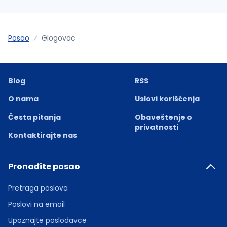
Posao
Glogovac
Blog
RSS
O nama
Uslovi korišćenja
Česta pitanja
Obaveštenje o
privatnosti
Kontaktirajte nas
Pronađite posao
Pretraga poslova
Poslovi na email
Upoznajte poslodavce