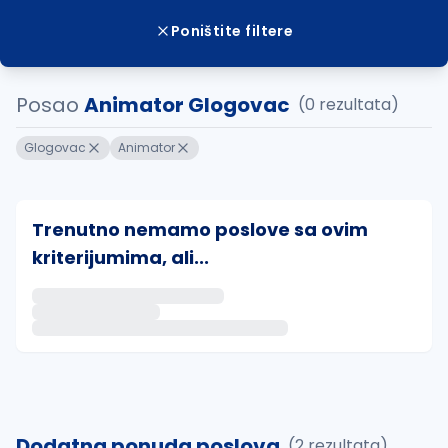
Poništite filtere
Posao
Animator Glogovac
(0 rezultata)
Glogovac
Animator
Trenutno nemamo poslove sa ovim
kriterijumima, ali...
Ako sačuvate ovu pretragu, obavestićemo vas putem 
uvajte pretragu
Dodatna ponuda poslova
(2 rezultata)