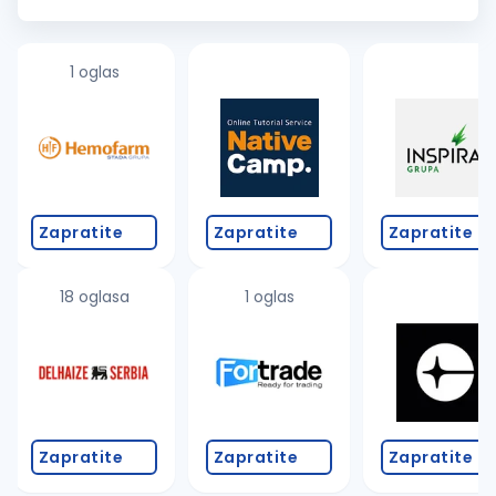
edukativne aktivnosti, pridružite se našem timu i doprinesite
stvaranju...
1 oglas
Zapratite
Zapratite
Zapratite
18 oglasa
1 oglas
Zapratite
Zapratite
Zapratite