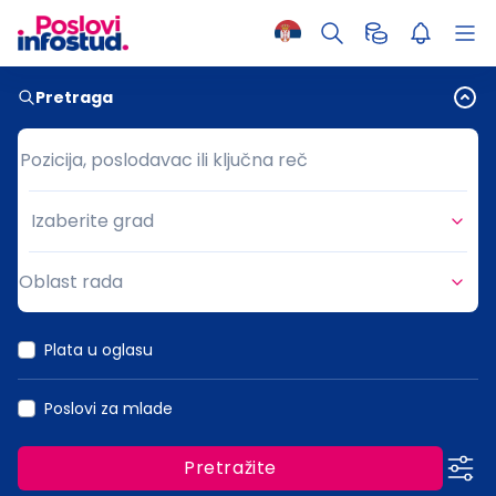
Pretraga
Pozicija, poslodavac ili ključna reč
Pozicija, poslodavac ili ključna reč
Izaberite grad
Grad
Oblast rada
Oblast rada
Plata u oglasu
Poslovi za mlade
Pretražite