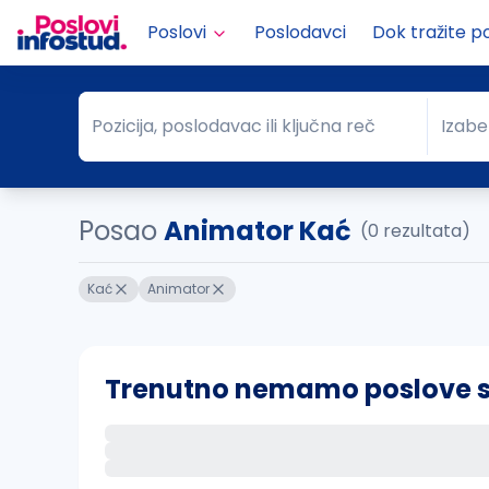
Poslovi
Poslodavci
Dok tražite p
Pozicija, poslodavac ili ključna reč
Izabe
Pozicija, poslodavac ili ključna reč
Grad
Posao
Animator Kać
(0 rezultata)
Kać
Animator
Trenutno nemamo poslove sa 
Ako sačuvate ovu pretragu, obavestićemo va