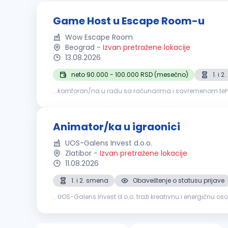
Game Host u Escape Room-u
Wow Escape Room
Beograd
-
Izvan pretražene lokacije
13.08.2026
neto 90.000 - 100.000 RSD (mesečno)
1. i 
...komforan/na u radu sa računarima i savremenom tehnologijom. Poznavanje engleskog jezika je velika prednost, jer očekujemo značajan broj međun
iskustvo u ugostiteljstvu, hotelijerstvu, turizmu,
animacij
Animator/ka u igraonici
UOS-Galens Invest d.o.o.
Zlatibor
-
Izvan pretražene lokacije
11.08.2026
1. i 2. smena
Obaveštenje o statusu prijave
...UOS-Galens Invest d.o.o. traži kreativnu i energičnu os
edukativne aktivnosti, pridružite se našem timu i doprines