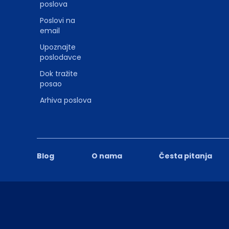
poslova
Poslovi na
email
Upoznajte
poslodavce
Dok tražite
posao
Arhiva poslova
Blog
O nama
Česta pitanja