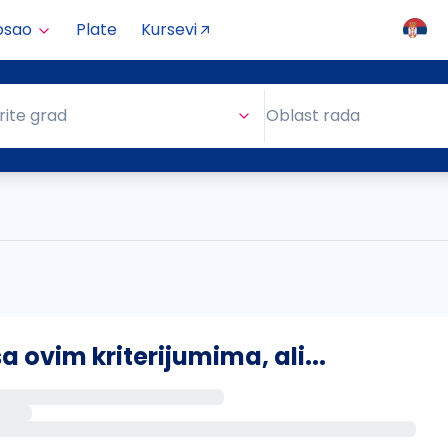
osao
Plate
Kursevi
Oblast rada
rite grad
Oblast rada
ovim kriterijumima, ali...
s putem email-a kada se pojave novi poslovi.