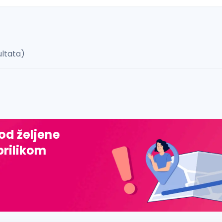
ultata)
 š, đ, ž, dž)
 od željene
prilikom