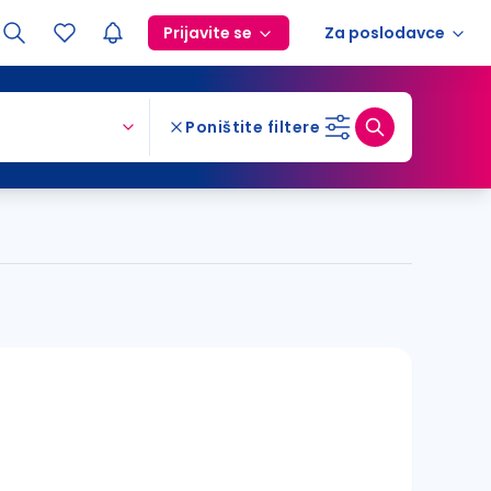
Prijavite se
Za poslodavce
Poništite filtere