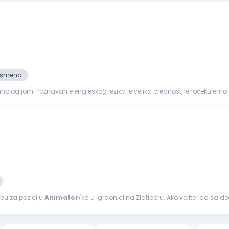
2. smena
arodnih gostiju. Prednost je i
i
, glumi, customer...
obu za poziciju
Animator
/ka u igraonici na Zlatiboru. Ako volite rad sa 
ite stvaranju...