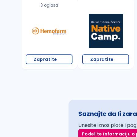
3 oglasa
Zapratite
Zapratite
Saznajte da li zara
Unesite iznos plate i pog
Podelite informaciju o 