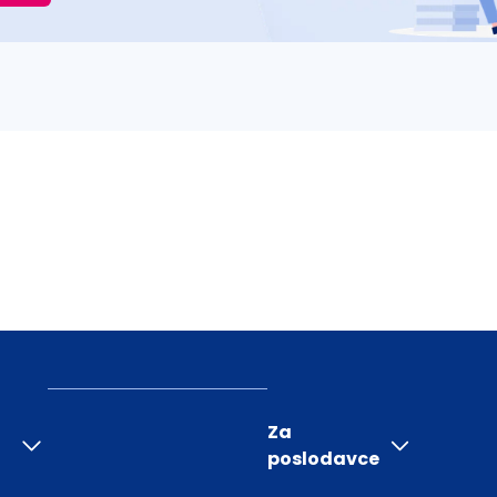
Za
poslodavce