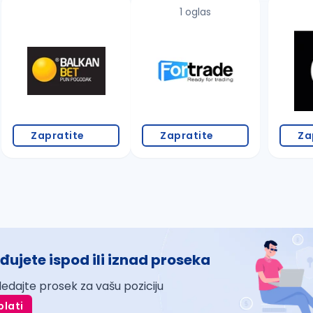
1 oglas
Zapratite
Zapratite
Za
đujete ispod ili iznad proseka
ledajte prosek za vašu poziciju
plati