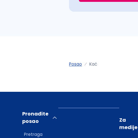
Posao
Kać
Pronađite
Za
posao
medije
Pretraga