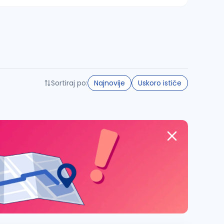
Sortiraj po:
Najnovije
Uskoro ističe