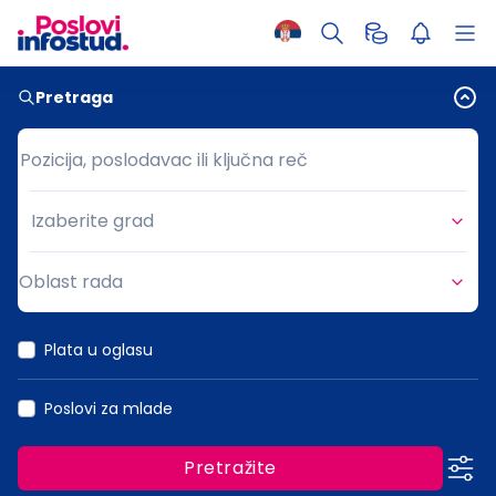
Pretraga
Pozicija, poslodavac ili ključna reč
Pozicija, poslodavac ili ključna reč
Izaberite grad
Grad
Oblast rada
Oblast rada
Plata u oglasu
Poslovi za mlade
Pretražite