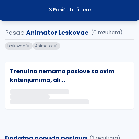
Poništite filtere
Posao
Animator Leskovac
(0 rezultata)
Leskovac
Animator
Trenutno nemamo poslove sa ovim
kriterijumima, ali...
Ako sačuvate ovu pretragu, obavestićemo vas putem 
uvajte pretragu
Dodatna ponuda poslova
(2 rezultata)