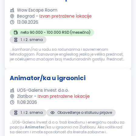
Wow Escape Room
Beograd
-
Izvan pretražene lokacije
13.08.2026
neto 90.000 - 100.000 RSD (mesečno)
1. i 2. smena
...komforan/na u radu sa računarima i savremenom
tehnologijom. Poznavanje engleskog jezika je velika prednost,
jer očekujemo značajan broj međunarodnih gostiju. Prednost
je i iskustvo u ugostiteljstvu, hotelijerstvu, turizmu,
animaciji
,
glumi, customer...
Animator/ka u igraonici
UOS-Galens Invest d.o.o.
Zlatibor
-
Izvan pretražene lokacije
11.08.2026
1. i 2. smena
Obaveštenje o statusu prijave
...UOS-Galens Invest d.o.o. traži kreativnu i energičnu osobu za
poziciju
Animator
/ka u igraonici na Zlatiboru. Ako volite rad
sa decom i imate sposobnost da kreirate zabavne i