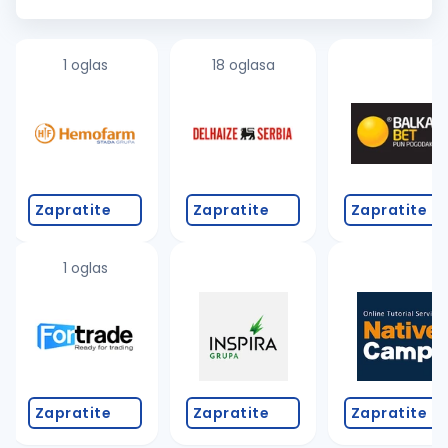
edukativne aktivnosti, pridružite se našem timu i doprinesite
stvaranju...
1 oglas
18 oglasa
Zapratite
Zapratite
Zapratite
1 oglas
Zapratite
Zapratite
Zapratite