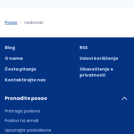
Posao
Leskovac
Blog
RSS
O nama
Uslovi korišćenja
Česta pitanja
Obaveštenje o
privatnosti
Kontaktirajte nas
Pronađite posao
Pretraga poslova
Poslovi na email
Upoznajte poslodavce