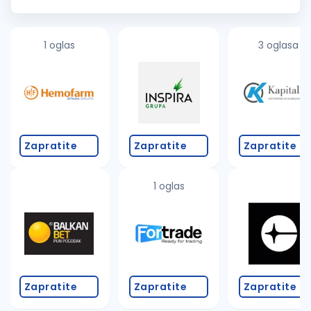
edukativne aktivnosti, pridružite se našem timu i doprinesite
stvaranju...
1 oglas
3 oglasa
Zapratite
Zapratite
Zapratite
1 oglas
Zapratite
Zapratite
Zapratite