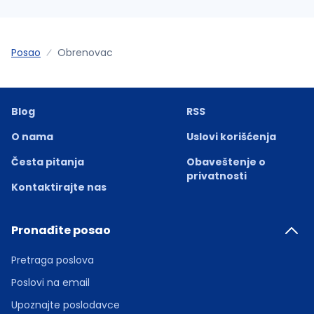
Posao
Obrenovac
Blog
RSS
O nama
Uslovi korišćenja
Česta pitanja
Obaveštenje o
privatnosti
Kontaktirajte nas
Pronađite posao
Pretraga poslova
Poslovi na email
Upoznajte poslodavce