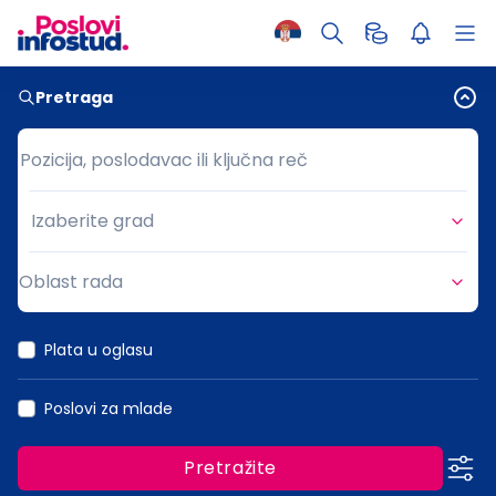
Pretraga
Pozicija, poslodavac ili ključna reč
Pozicija, poslodavac ili ključna reč
Izaberite grad
Grad
Oblast rada
Oblast rada
Plata u oglasu
Poslovi za mlade
Pretražite