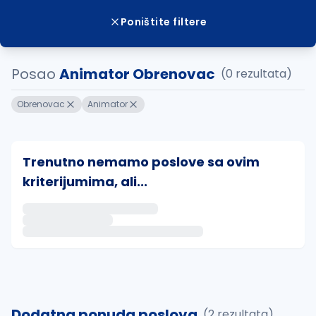
Poništite filtere
Posao
Animator Obrenovac
(0 rezultata)
Obrenovac
Animator
Trenutno nemamo poslove sa ovim
kriterijumima, ali...
Ako sačuvate ovu pretragu, obavestićemo vas putem 
uvajte pretragu
Dodatna ponuda poslova
(2 rezultata)