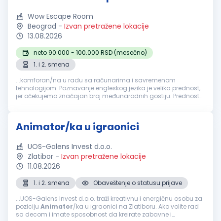
Wow Escape Room
Beograd
-
Izvan pretražene lokacije
13.08.2026
neto 90.000 - 100.000 RSD (mesečno)
1. i 2. smena
...komforan/na u radu sa računarima i savremenom
tehnologijom. Poznavanje engleskog jezika je velika prednost,
jer očekujemo značajan broj međunarodnih gostiju. Prednost
je i iskustvo u ugostiteljstvu, hotelijerstvu, turizmu,
animaciji
,
glumi, customer...
Animator/ka u igraonici
UOS-Galens Invest d.o.o.
Zlatibor
-
Izvan pretražene lokacije
11.08.2026
1. i 2. smena
Obaveštenje o statusu prijave
...UOS-Galens Invest d.o.o. traži kreativnu i energičnu osobu za
poziciju
Animator
/ka u igraonici na Zlatiboru. Ako volite rad
sa decom i imate sposobnost da kreirate zabavne i