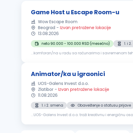
Game Host u Escape Room-u
Wow Escape Room
Beograd
-
Izvan pretražene lokacije
13.08.2026
neto 90.000 - 100.000 RSD (mesečno)
1. i 
...komforan/na u radu sa računarima i savremenom tehnologijom. Poznavanje engleskog jezika je velika prednost, jer očekujemo značajan broj međun
iskustvo u ugostiteljstvu, hotelijerstvu, turizmu,
animacij
Animator/ka u igraonici
UOS-Galens Invest d.o.o.
Zlatibor
-
Izvan pretražene lokacije
11.08.2026
1. i 2. smena
Obaveštenje o statusu prijave
...UOS-Galens Invest d.o.o. traži kreativnu i energičnu os
edukativne aktivnosti, pridružite se našem timu i doprines