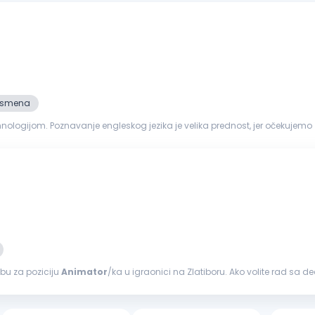
2. smena
arodnih gostiju. Prednost je i
i
, glumi, customer...
obu za poziciju
Animator
/ka u igraonici na Zlatiboru. Ako volite rad sa 
ite stvaranju...