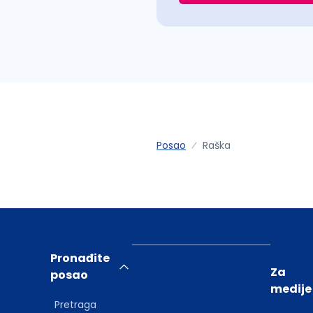
Posao
Raška
Pronađite
Za
posao
medije
Pretraga