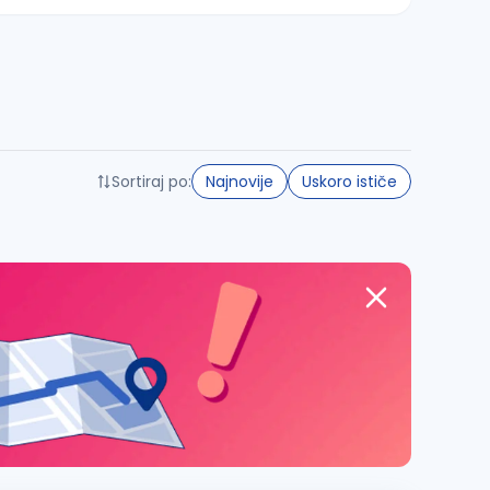
Sortiraj po:
Najnovije
Uskoro ističe