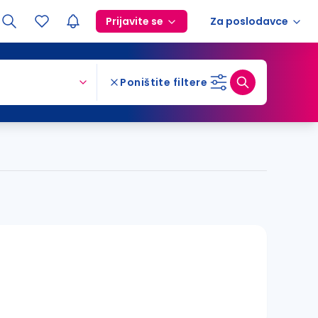
Prijavite se
Za poslodavce
Poništite filtere