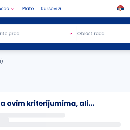
osao
Plate
Kursevi
Oblast rada
rite grad
Oblast rada
a)
ovim kriterijumima, ali...
s putem email-a kada se pojave novi poslovi.