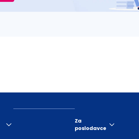
Za
poslodavce