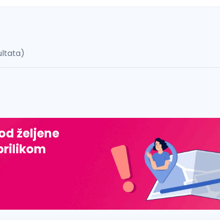
ultata)
 š, đ, ž, dž)
 od željene
prilikom