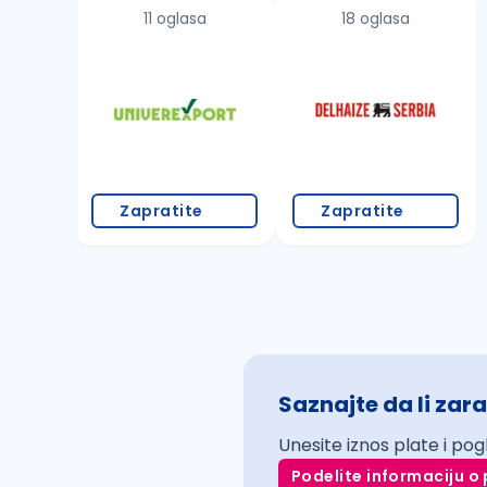
11 oglasa
18 oglasa
Zapratite
Zapratite
Saznajte da li zara
Unesite iznos plate i pog
Podelite informaciju o 