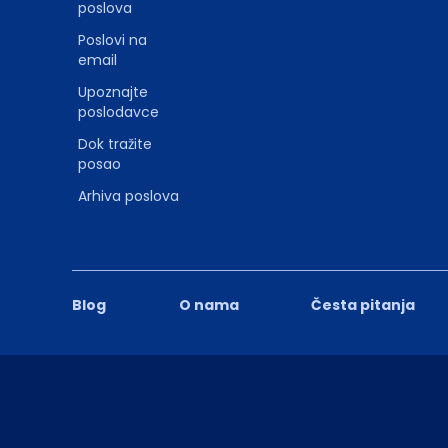
poslova
Poslovi na
email
Upoznajte
poslodavce
Dok tražite
posao
Arhiva poslova
Blog
O nama
Česta pitanja