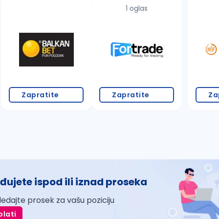
1 oglas
Zapratite
Zapratite
Za
đujete ispod ili iznad proseka
ledajte prosek za vašu poziciju
plati