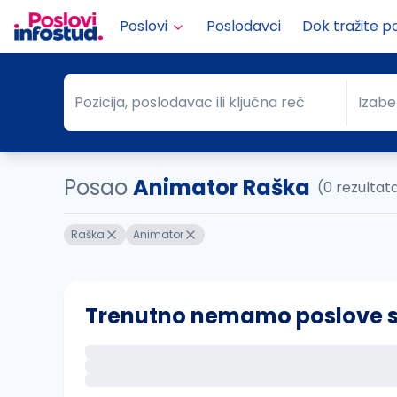
Poslovi
Poslodavci
Dok tražite p
Pozicija, poslodavac ili ključna reč
Izabe
Pozicija, poslodavac ili ključna reč
Grad
Posao
Animator Raška
(0 rezultat
Raška
Animator
Trenutno nemamo poslove sa 
Ako sačuvate ovu pretragu, obavestićemo va