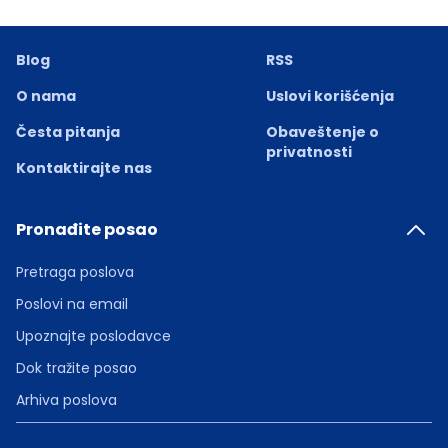
Blog
RSS
O nama
Uslovi korišćenja
Česta pitanja
Obaveštenje o
privatnosti
Kontaktirajte nas
Pronađite posao
Pretraga poslova
Poslovi na email
Upoznajte poslodavce
Dok tražite posao
Arhiva poslova