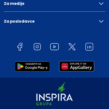
Za medije
Za poslodavce