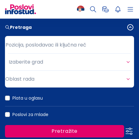
Pretraga
Pozicija, poslodavac ili ključna reč
Pozicija, poslodavac ili ključna reč
Izaberite grad
Grad
Oblast rada
Oblast rada
Plata u oglasu
Poslovi za mlade
Pretražite