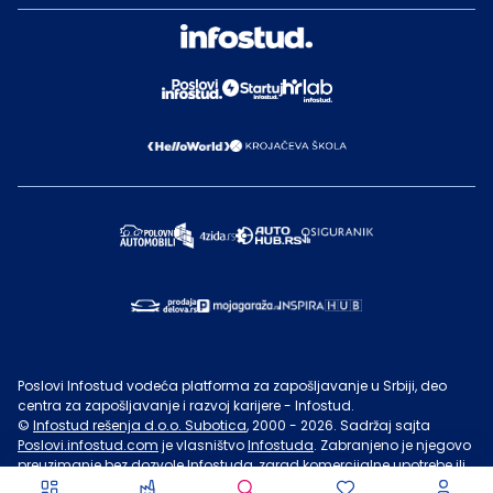
Poslovi Infostud vodeća platforma za zapošljavanje u Srbiji, deo
centra za zapošljavanje i razvoj karijere - Infostud.
©
Infostud rešenja d.o.o. Subotica
, 2000 -
2026
. Sadržaj sajta
Poslovi.infostud.com
je vlasništvo
Infostuda
. Zabranjeno je njegovo
preuzimanje bez dozvole
Infostuda
, zarad komercijalne upotrebe ili
u druge svrhe, osim za lične potrebe posetilaca sajta.
Uslovi