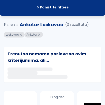
Poništite filtere
Posao
Anketar Leskovac
(0 rezultata)
Leskovac
Anketar
Trenutno nemamo poslove sa ovim
kriterijumima, ali...
Ako sačuvate ovu pretragu, obavestićemo vas putem 
uvajte pretragu
18 oglasa