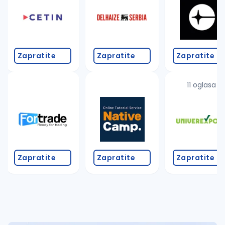
Takođe možete da:
proverite pravopisne greške (koristite č, ć, š, đ, ž,
povećajte radijus za odabrani grad
promenite odabrane filtere pretrage
Zapratite
Zapratite
Zapratite
11 oglasa
Zapratite
Zapratite
Zapratite