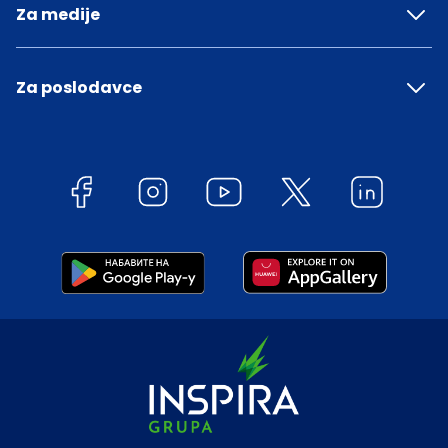
Za medije
Za poslodavce