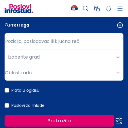
Pretraga
Pozicija, poslodavac ili ključna reč
Pozicija, poslodavac ili ključna reč
Izaberite grad
Grad
Oblast rada
Oblast rada
Plata u oglasu
Poslovi za mlade
Pretražite