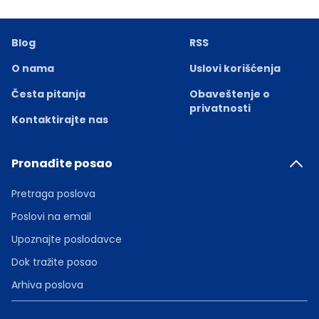
Blog
RSS
O nama
Uslovi korišćenja
Česta pitanja
Obaveštenje o
privatnosti
Kontaktirajte nas
Pronađite posao
Pretraga poslova
Poslovi na email
Upoznajte poslodavce
Dok tražite posao
Arhiva poslova