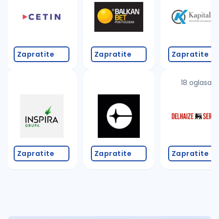
Takođe možete da:
proverite pravopisne greške (koristite č, ć, š, đ, ž,
povećajte radijus za odabrani grad
promenite odabrane filtere pretrage
Zapratite
Zapratite
Zapratite
18 oglasa
Zapratite
Zapratite
Zapratite