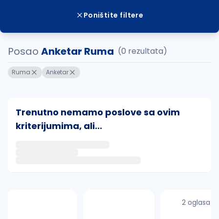
Poništite filtere
Posao
Anketar Ruma
(0 rezultata)
Ruma
Anketar
Trenutno nemamo poslove sa ovim
kriterijumima, ali...
Ako sačuvate ovu pretragu, obavestićemo vas putem 
uvajte pretragu
2 oglasa