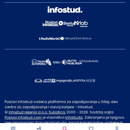
Poslovi Infostud vodeća platforma za zapošljavanje u Srbiji, deo
centra za zapošljavanje i razvoj karijere - Infostud.
©
Infostud rešenja d.o.o. Subotica
, 2000 -
2026
. Sadržaj sajta
Poslovi.infostud.com
je vlasništvo
Infostuda
. Zabranjeno je njegovo
preuzimanje bez dozvole
Infostuda
, zarad komercijalne upotrebe ili
u druge svrhe, osim za lične potrebe posetilaca sajta.
Uslovi