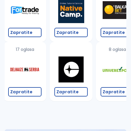
Takođe možete da:
proverite pravopisne greške (koristite č, ć, š, đ, ž,
povećajte radijus za odabrani grad
promenite odabrane filtere pretrage
Zapratite
Zapratite
Zapratite
17 oglasa
8 oglasa
Zapratite
Zapratite
Zapratite