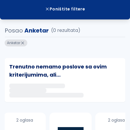
Poništite filtere
Posao
Anketar
(0 rezultata)
Anketar
Trenutno nemamo poslove sa ovim
kriterijumima, ali...
Ako sačuvate ovu pretragu, obavestićemo vas putem 
uvajte pretragu
2 oglasa
2 oglasa