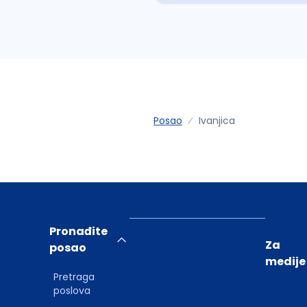
Posao
Ivanjica
Pronađite
Za
posao
medije
Pretraga
poslova