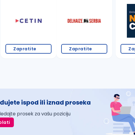
Zapratite
Zapratite
Za
đujete ispod ili iznad proseka
ledajte prosek za vašu poziciju
plati