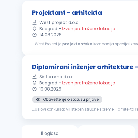
Projektant - arhitekta
West project d.o.o.
Beograd
-
Izvan pretražene lokacije
14.08.2026
...West Project je
projektantska
kompanija specijalizov
Kroz multidisciplinarni pristup, primenu BIM metodologije
Diplomirani inženjer arhitekture 
Sintemma d.o.o.
Beograd
-
Izvan pretražene lokacije
19.08.2026
Obaveštenje o statusu prijave
...Uslovi konkursa: VII stepen stručne spreme 
faza
projektno
-tehničke dokumentacije na
arhitekto
11 oglasa