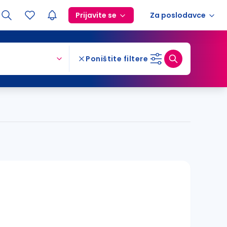
Prijavite se
Za poslodavce
Poništite filtere