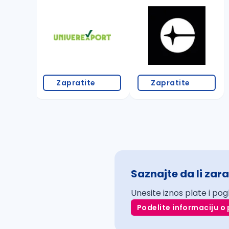
Zapratite
Zapratite
Saznajte da li zara
Unesite iznos plate i pog
Podelite informaciju o 