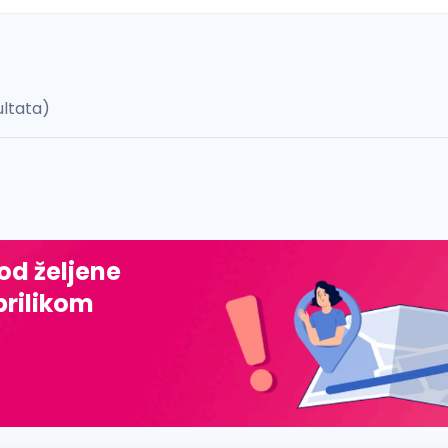
ultata)
 š, đ, ž, dž)
 od željene
prilikom