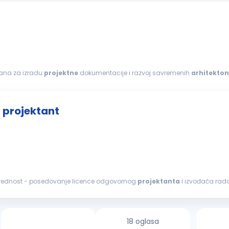
ana za izradu
projektne
dokumentacije i razvoj savremenih
arhitekton
 i visokih profesionalnih standarda...
- projektant
- arhitekta Prednost - posedovanje licence odgovornog
projektanta
i izvođača rad
nskim
projektima
...
18 oglasa