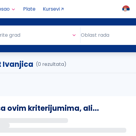
osao
Plate
Kursevi
Oblast rada
rite grad
Oblast rada
 Ivanjica
(0 rezultata)
ovim kriterijumima, ali...
s putem email-a kada se pojave novi poslovi.