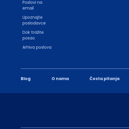
Poslovi na
email
Upoznajte
poslodavce
Dok tražite
posao
Arhiva poslova
Blog
O nama
Česta pitanja