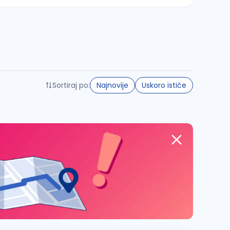
Sortiraj po:
Najnovije
Uskoro ističe