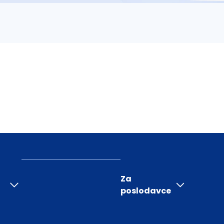
Za
poslodavce