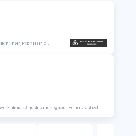
skih
i inženjerskih rešenja.
ova Minimum 3 godina radnog iskustva na izradi svih