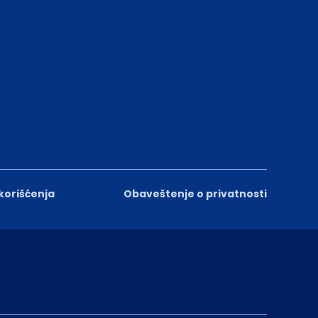
 korišćenja
Obaveštenje o privatnosti