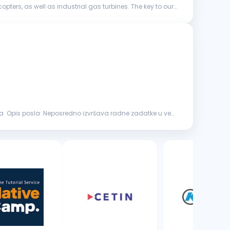
ters, as well as industrial gas turbines. The key to our
zvršava radne zadatke u vezi
3 oglasa