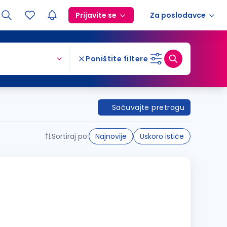
Prijavite se
Za poslodavce
Poništite filtere
Sačuvajte pretragu
Sortiraj po:
Najnovije
Uskoro ističe