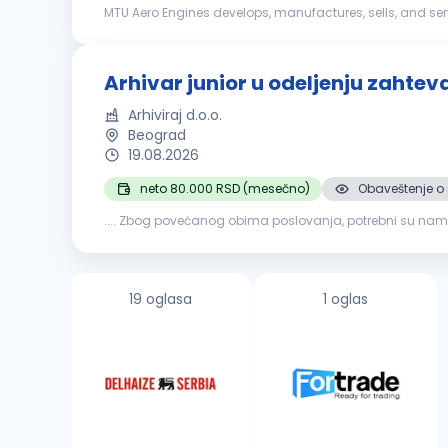
MTU Aero Engines develops, manufactures, sells, and serv
success lies in developing the propulsion systems of tom
Arhivar junior u odeljenju zahtev
Arhiviraj d.o.o.
Beograd
19.08.2026
neto 80.000 RSD (mesečno)
Obaveštenje o 
.... Zbog povećanog obima poslovanja, potrebni su nam 
sa arhiviranjem papirne dokumentacije (kutije do 10kg) Ob
19 oglasa
1 oglas