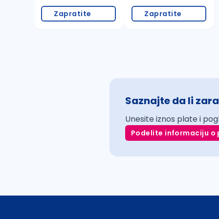
Zapratite
Zapratite
Saznajte da li zara
Unesite iznos plate i pog
Podelite informaciju o 