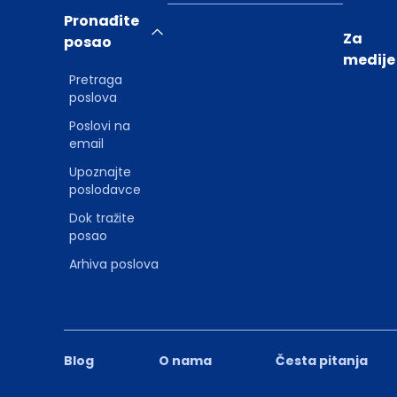
Pronađite
Za
posao
medije
Pretraga
poslova
Poslovi na
email
Upoznajte
poslodavce
Dok tražite
posao
Arhiva poslova
Blog
O nama
Česta pitanja