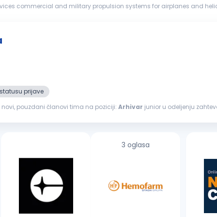
ices commercial and military propulsion systems for airplanes and helicop
orrow - ...
a
statusu prijave
novi, pouzdani članovi tima na poziciji:
Arhivar
junior u odeljenju zahteva Opis posla: Neposredno i
avlja fizičku...
3 oglasa