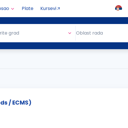
osao
Plate
Kursevi
Oblast rada
rite grad
Oblast rada
ds / ECMS)