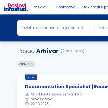
Poslovi
Poslodavci
Dok tražite p
Pozicija, poslodavac ili ključna reč
Izabe
Pozicija, poslodavac ili ključna reč
Grad
Posao
Arhivar
(2 rezultata)
Arhivar
Novo
Documentation Specialist (Recor
MTU Maintenance Serbia d.o.o.
Nova Pazova
22.08.2026