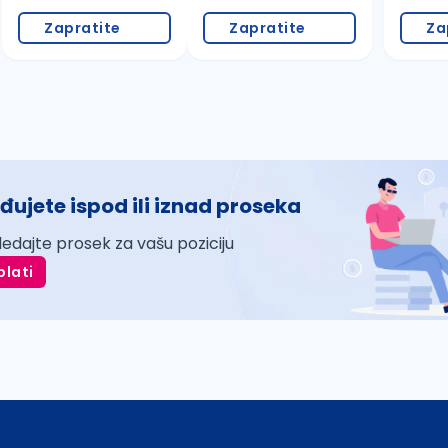
Zapratite
Zapratite
Za
đujete ispod ili iznad proseka
ledajte prosek za vašu poziciju
plati