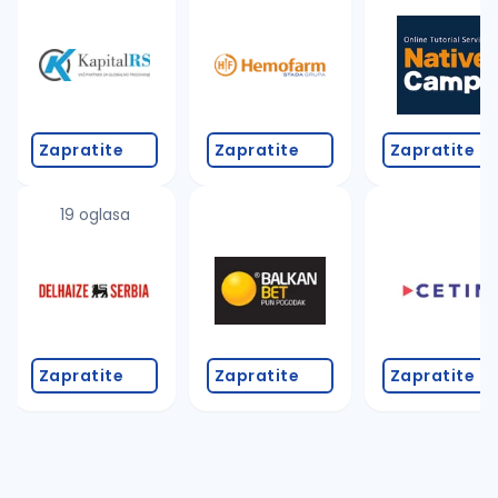
Takođe možete da:
proverite pravopisne greške (koristite č, ć, š, đ, ž,
povećajte radijus za odabrani grad
promenite odabrane filtere pretrage
Zapratite
Zapratite
Zapratite
19 oglasa
Zapratite
Zapratite
Zapratite