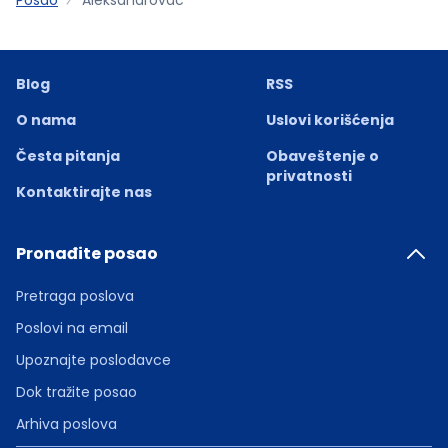
Blog
RSS
O nama
Uslovi korišćenja
Česta pitanja
Obaveštenje o
privatnosti
Kontaktirajte nas
Pronađite posao
Pretraga poslova
Poslovi na email
Upoznajte poslodavce
Dok tražite posao
Arhiva poslova