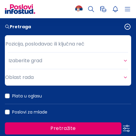
Pretraga
Pozicija, poslodavac ili ključna reč
Pozicija, poslodavac ili ključna reč
Izaberite grad
Grad
Oblast rada
Oblast rada
Plata u oglasu
Poslovi za mlade
Pretražite