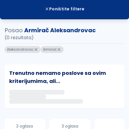
Poništite filtere
Posao
Armirač Aleksandrovac
(0 rezultata)
Aleksandrovac
Armirač
Trenutno nemamo poslove sa ovim
kriterijumima, ali...
Ako sačuvate ovu pretragu, obavestićemo vas putem 
uvajte pretragu
3 oglasa
3 oglasa