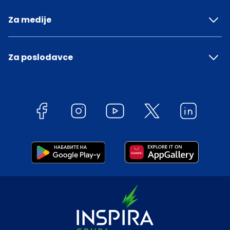
Za medije
Za poslodavce