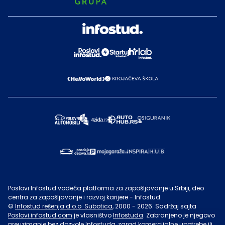
Poslovi Infostud vodeća platforma za zapošljavanje u Srbiji, deo
centra za zapošljavanje i razvoj karijere - Infostud.
©
Infostud rešenja d.o.o. Subotica
, 2000 -
2026
. Sadržaj sajta
Poslovi.infostud.com
je vlasništvo
Infostuda
. Zabranjeno je njegovo
preuzimanje bez dozvole
Infostuda
, zarad komercijalne upotrebe ili