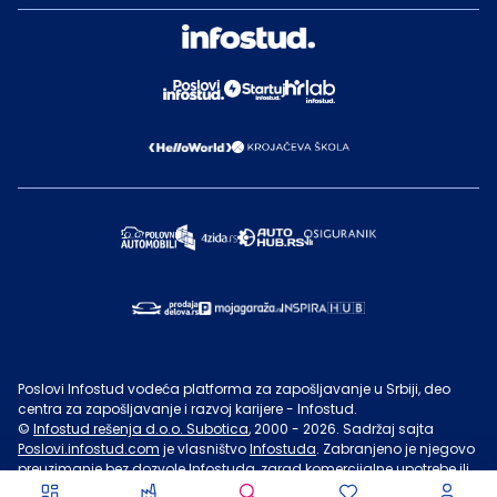
Poslovi Infostud vodeća platforma za zapošljavanje u Srbiji, deo
centra za zapošljavanje i razvoj karijere - Infostud.
©
Infostud rešenja d.o.o. Subotica
, 2000 -
2026
. Sadržaj sajta
Poslovi.infostud.com
je vlasništvo
Infostuda
. Zabranjeno je njegovo
preuzimanje bez dozvole
Infostuda
, zarad komercijalne upotrebe ili
u druge svrhe, osim za lične potrebe posetilaca sajta.
Uslovi