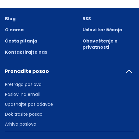
Blog
RSS
O nama
Uslovi korišćenja
Česta pitanja
Obaveštenje o
privatnosti
Kontaktirajte nas
Pronađite posao
Pretraga poslova
Poslovi na email
Upoznajte poslodavce
Dok tražite posao
Arhiva poslova