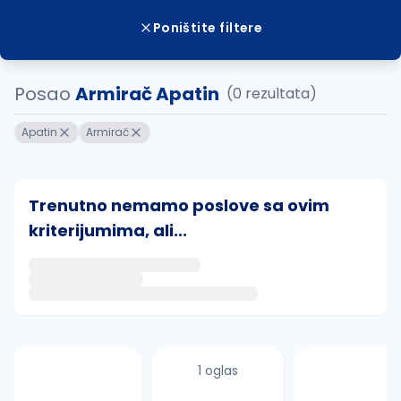
Poništite filtere
Posao
Armirač Apatin
(0 rezultata)
Apatin
Armirač
Trenutno nemamo poslove sa ovim
kriterijumima, ali...
Ako sačuvate ovu pretragu, obavestićemo vas putem 
uvajte pretragu
1 oglas