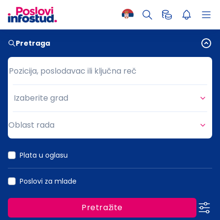
Pretraga
Pozicija, poslodavac ili ključna reč
Pozicija, poslodavac ili ključna reč
Izaberite grad
Grad
Oblast rada
Oblast rada
Plata u oglasu
Poslovi za mlade
Pretražite