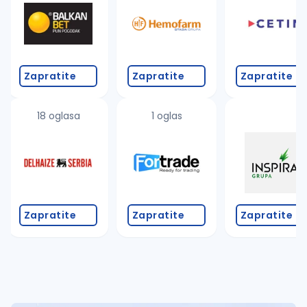
Takođe možete da:
proverite pravopisne greške (koristite č, ć, š, đ, ž,
povećajte radijus za odabrani grad
promenite odabrane filtere pretrage
Zapratite
Zapratite
Zapratite
18 oglasa
1 oglas
Zapratite
Zapratite
Zapratite