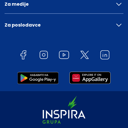
Za medije
Za poslodavce