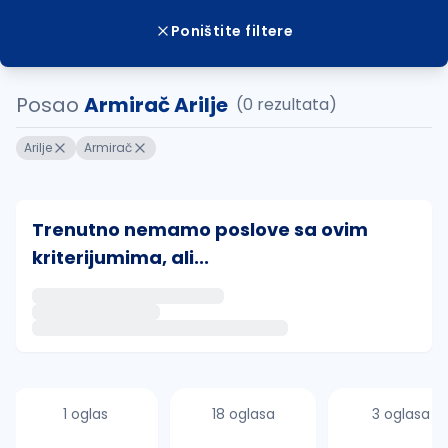
Poništite filtere
Posao
Armirač Arilje
(0 rezultata)
Arilje
Armirač
Trenutno nemamo poslove sa ovim
kriterijumima, ali...
Ako sačuvate ovu pretragu, obavestićemo vas putem 
uvajte pretragu
1 oglas
18 oglasa
3 oglasa