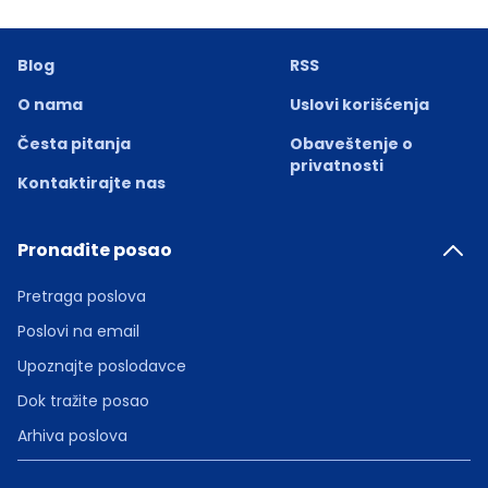
Blog
RSS
O nama
Uslovi korišćenja
Česta pitanja
Obaveštenje o
privatnosti
Kontaktirajte nas
Pronađite posao
Pretraga poslova
Poslovi na email
Upoznajte poslodavce
Dok tražite posao
Arhiva poslova