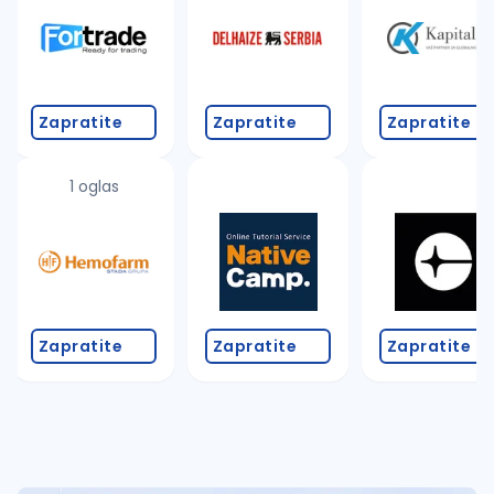
Takođe možete da:
proverite pravopisne greške (koristite č, ć, š, đ, ž,
povećajte radijus za odabrani grad
promenite odabrane filtere pretrage
Zapratite
Zapratite
Zapratite
1 oglas
Zapratite
Zapratite
Zapratite