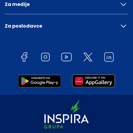
Za medije
Za poslodavce