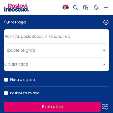
Pretraga
Pozicija, poslodavac ili ključna reč
Pozicija, poslodavac ili ključna reč
Izaberite grad
Grad
Oblast rada
Oblast rada
Plata u oglasu
Poslovi za mlade
Pretražite