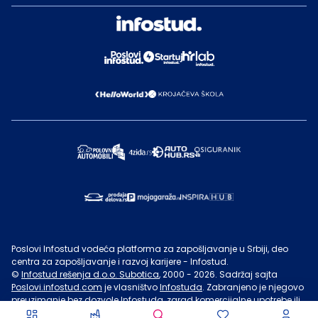
Poslovi Infostud vodeća platforma za zapošljavanje u Srbiji, deo
centra za zapošljavanje i razvoj karijere - Infostud.
©
Infostud rešenja d.o.o. Subotica
, 2000 -
2026
. Sadržaj sajta
Poslovi.infostud.com
je vlasništvo
Infostuda
. Zabranjeno je njegovo
preuzimanje bez dozvole
Infostuda
, zarad komercijalne upotrebe ili
u druge svrhe, osim za lične potrebe posetilaca sajta.
Uslovi