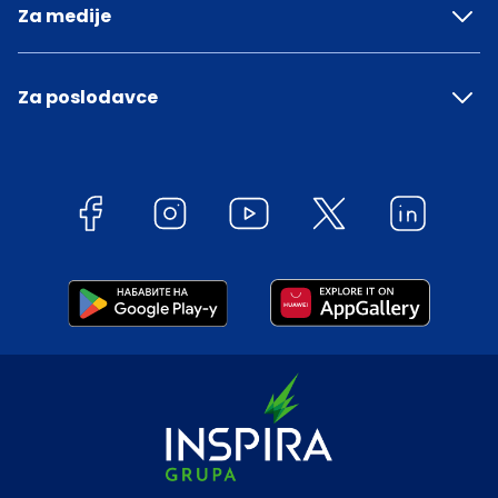
Za medije
Za poslodavce