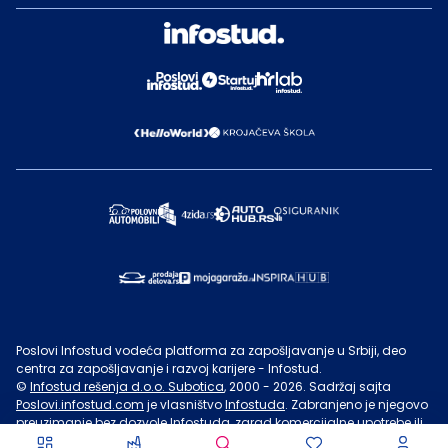
Poslovi Infostud vodeća platforma za zapošljavanje u Srbiji, deo
centra za zapošljavanje i razvoj karijere - Infostud.
©
Infostud rešenja d.o.o. Subotica
, 2000 -
2026
. Sadržaj sajta
Poslovi.infostud.com
je vlasništvo
Infostuda
. Zabranjeno je njegovo
preuzimanje bez dozvole
Infostuda
, zarad komercijalne upotrebe ili
u druge svrhe, osim za lične potrebe posetilaca sajta.
Uslovi