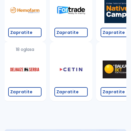
Takođe možete da:
proverite pravopisne greške (koristite č, ć, š, đ, ž,
povećajte radijus za odabrani grad
promenite odabrane filtere pretrage
Zapratite
Zapratite
Zapratite
18 oglasa
Zapratite
Zapratite
Zapratite