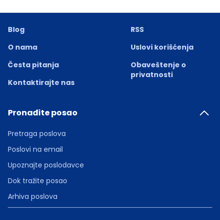
Blog
RSS
O nama
Uslovi korišćenja
Česta pitanja
Obaveštenje o
privatnosti
Kontaktirajte nas
Pronađite posao
Pretraga poslova
Poslovi na email
Upoznajte poslodavce
Dok tražite posao
Arhiva poslova