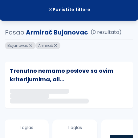
Poništite filtere
Posao
Armirač Bujanovac
(0 rezultata)
Bujanovac
Armirač
Trenutno nemamo poslove sa ovim
kriterijumima, ali...
Ako sačuvate ovu pretragu, obavestićemo vas putem 
uvajte pretragu
1 oglas
1 oglas