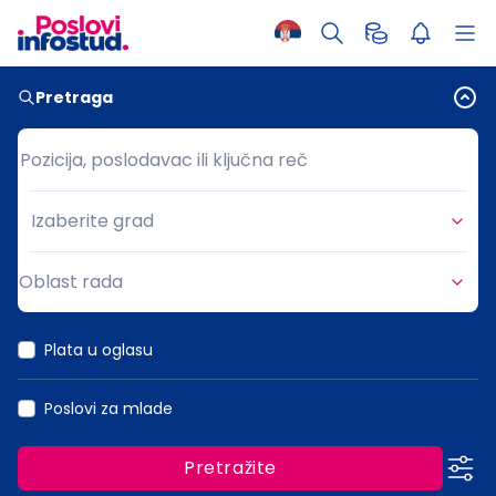
Pretraga
Pozicija, poslodavac ili ključna reč
Pozicija, poslodavac ili ključna reč
Izaberite grad
Grad
Oblast rada
Oblast rada
Plata u oglasu
Poslovi za mlade
Pretražite