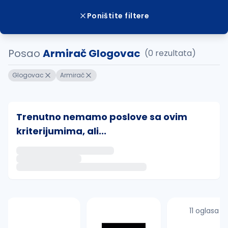
Poništite filtere
Posao
Armirač Glogovac
(0 rezultata)
Glogovac
Armirač
Trenutno nemamo poslove sa ovim
kriterijumima, ali...
Ako sačuvate ovu pretragu, obavestićemo vas putem 
uvajte pretragu
11 oglasa