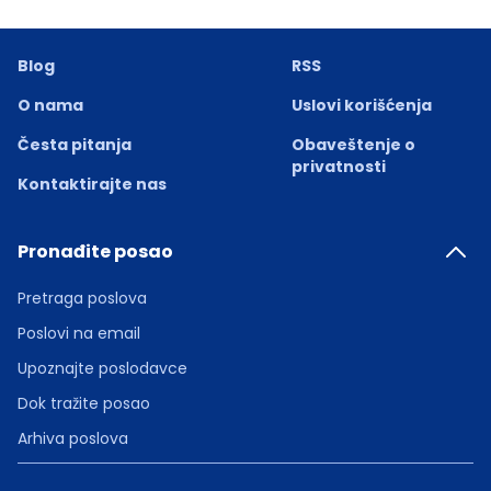
Blog
RSS
O nama
Uslovi korišćenja
Česta pitanja
Obaveštenje o
privatnosti
Kontaktirajte nas
Pronađite posao
Pretraga poslova
Poslovi na email
Upoznajte poslodavce
Dok tražite posao
Arhiva poslova