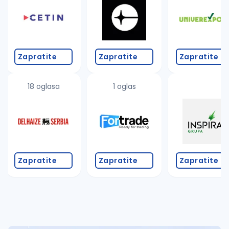
Takođe možete da:
proverite pravopisne greške (koristite č, ć, š, đ, ž,
povećajte radijus za odabrani grad
promenite odabrane filtere pretrage
Zapratite
Zapratite
Zapratite
18 oglasa
1 oglas
Zapratite
Zapratite
Zapratite