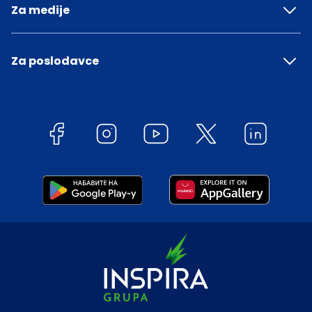
Za medije
Za poslodavce