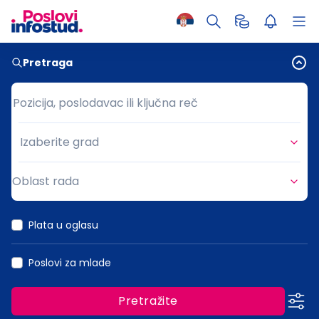
Pretraga
Pozicija, poslodavac ili ključna reč
Pozicija, poslodavac ili ključna reč
Izaberite grad
Grad
Oblast rada
Oblast rada
Plata u oglasu
Poslovi za mlade
Pretražite