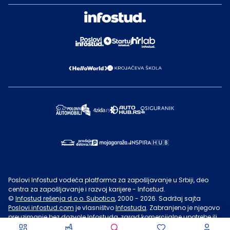
Poslovi Infostud vodeća platforma za zapošljavanje u Srbiji, deo
centra za zapošljavanje i razvoj karijere - Infostud.
©
Infostud rešenja d.o.o. Subotica
, 2000 -
2026
. Sadržaj sajta
Poslovi.infostud.com
je vlasništvo
Infostuda
. Zabranjeno je njegovo
preuzimanje bez dozvole
Infostuda
, zarad komercijalne upotrebe ili
u druge svrhe, osim za lične potrebe posetilaca sajta.
Uslovi