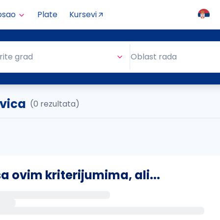
osao
Plate
Kursevi
Oblast rada
rite grad
Oblast rada
vica
(0 rezultata)
ovim kriterijumima, ali...
s putem email-a kada se pojave novi poslovi.