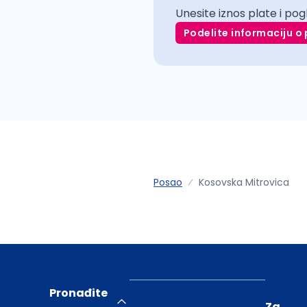
Unesite iznos plate i pog
Podelite informaciju o 
Posao
Kosovska Mitrovica
Pronađite
Za