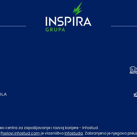
o centra za zapošljavanje i razvoj karijere - Infostud.
Poslovi.infostud.com
je vlasništvo
Infostuda
. Zabranjeno je njegovo preu