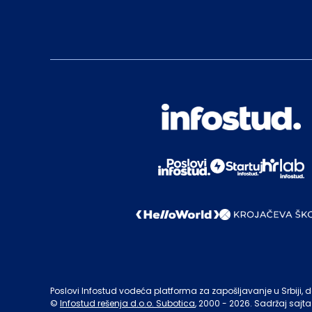
Poslovi Infostud vodeća platforma za zapošljavanje u Srbiji, de
©
Infostud rešenja d.o.o. Subotica
, 2000 -
2026
. Sadržaj sajta