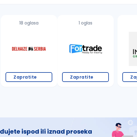
18 oglasa
1 oglas
 š, đ, ž, dž)
Zapratite
Zapratite
Za
đujete ispod ili iznad proseka