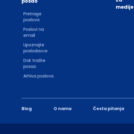
posao
medije
Pretraga
poslova
Poslovi na
email
Upoznajte
poslodavce
Dok tražite
posao
Arhiva poslova
Blog
O nama
Česta pitanja