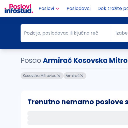
Poslovi
Poslodavci
Dok tražite p
Pozicija, poslodavac ili ključna reč
Izabe
Pozicija, poslodavac ili ključna reč
Grad
Posao
Armirač Kosovska Mitro
Kosovska Mitrovica
Armirač
Trenutno nemamo poslove sa 
Ako sačuvate ovu pretragu, obavestićemo va