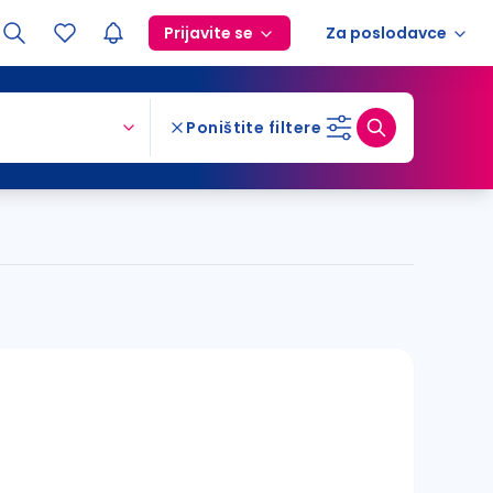
Prijavite se
Za poslodavce
Poništite filtere