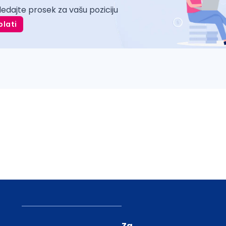
ledajte prosek za vašu poziciju
plati
Za