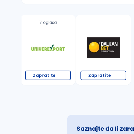
Sačuvajte pretragu
7 oglasa
Takođe možete da:
proverite pravopisne greške (koristite č, ć,
povećajte radijus za odabrani grad
promenite odabrane filtere pretrage
Zapratite
Zapratite
Saznajte da li zara