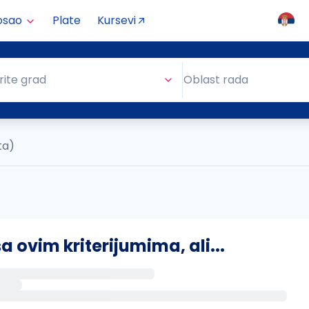
osao
Plate
Kursevi
Oblast rada
rite grad
Oblast rada
ta)
ovim kriterijumima, ali...
s putem email-a kada se pojave novi poslovi.