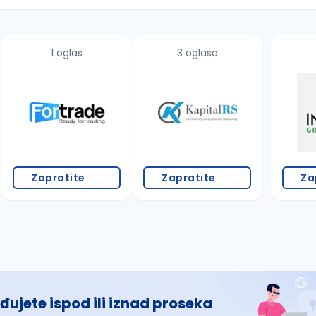
1 oglas
3 oglasa
 š, đ, ž, dž)
Zapratite
Zapratite
Za
đujete ispod ili iznad proseka