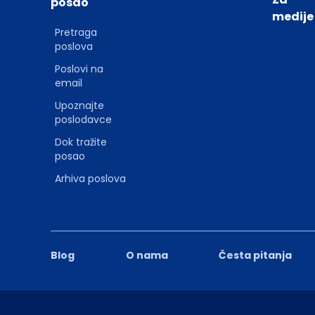
posao
medije
Pretraga
poslova
Poslovi na
email
Upoznajte
poslodavce
Dok tražite
posao
Arhiva poslova
Blog
O nama
Česta pitanja