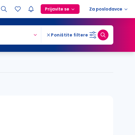
Prijavite se
Za poslodavce
Poništite filtere