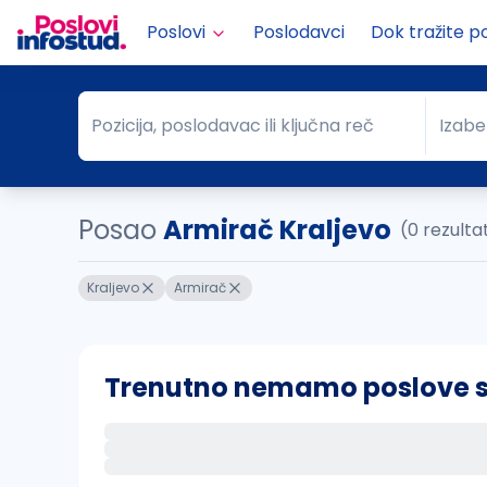
Poslovi
Poslodavci
Dok tražite p
Pozicija, poslodavac ili ključna reč
Izabe
Pozicija, poslodavac ili ključna reč
Grad
Posao
Armirač Kraljevo
(0 rezulta
Kraljevo
Armirač
Trenutno nemamo poslove sa 
Ako sačuvate ovu pretragu, obavestićemo va