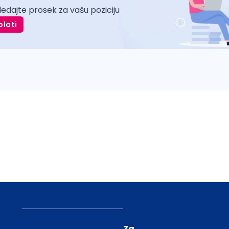
ledajte prosek za vašu poziciju
plati
Za