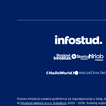
Poslovi Infostud vodeća platforma za zapošljavanje u Srbiji, de
©
Infostud rešenja d.o.o. Subotica
, 2000 -
2026
. Sadržaj sajta