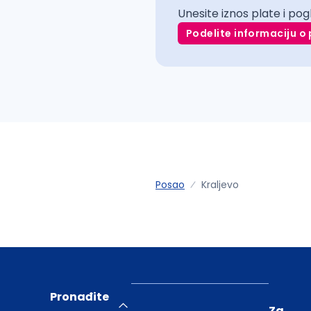
Unesite iznos plate i pog
Podelite informaciju o 
Posao
Kraljevo
Pronađite
Za