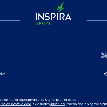
o centra za zapošljavanje i razvoj karijere - Infostud.
Poslovi.infostud.com
je vlasništvo
Infostuda
. Zabranjeno je njegovo preu