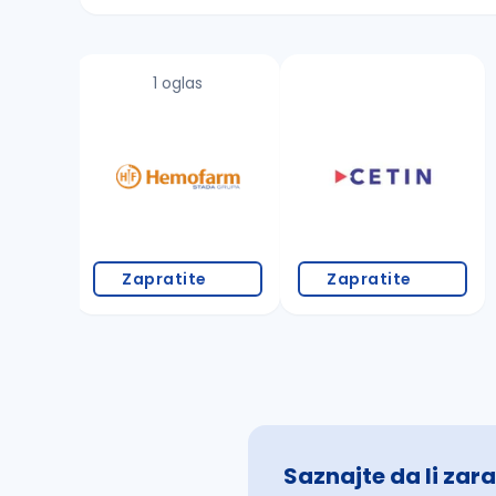
Sačuvajte pretragu
1 oglas
Takođe možete da:
proverite pravopisne greške (koristite č, ć,
povećajte radijus za odabrani grad
promenite odabrane filtere pretrage
Zapratite
Zapratite
Saznajte da li zara