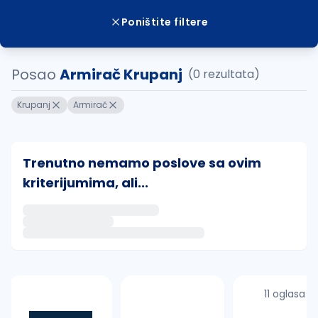
Poništite filtere
Posao
Armirač Krupanj
(0 rezultata)
Krupanj
Armirač
Trenutno nemamo poslove sa ovim
kriterijumima, ali...
Ako sačuvate ovu pretragu, obavestićemo vas putem 
uvajte pretragu
11 oglasa