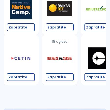
Takođe možete da:
proverite pravopisne greške (koristite č, ć, š, đ, ž,
povećajte radijus za odabrani grad
promenite odabrane filtere pretrage
Zapratite
Zapratite
Zapratite
18 oglasa
Zapratite
Zapratite
Zapratite