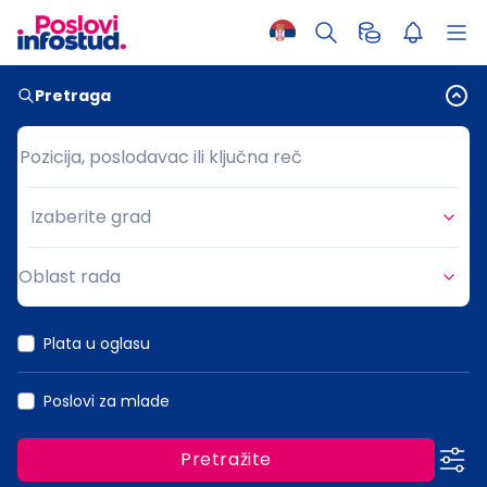
Pretraga
Pozicija, poslodavac ili ključna reč
Pozicija, poslodavac ili ključna reč
Izaberite grad
Grad
Oblast rada
Oblast rada
Plata u oglasu
Poslovi za mlade
Pretražite