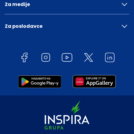
Za medije
Za poslodavce