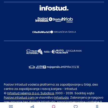
Poslovi Infostud vodeća platforma za zapošljavanje u Srbiji, deo
centra za zapošljavanje i razvoj karijere - Infostud.
©
Infostud rešenja d.o.o. Subotica
, 2000 -
2026
. Sadržaj sajta
Poslovi.infostud.com
je vlasništvo
Infostuda
. Zabranjeno je njegovo
preuzimanje bez dozvole
Infostuda
, zarad komercijalne upotrebe ili
u druge svrhe, osim za lične potrebe posetilaca sajta.
Uslovi