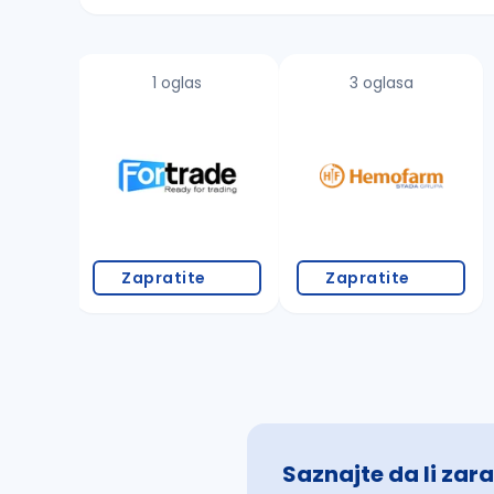
Sačuvajte pretragu
1 oglas
3 oglasa
Takođe možete da:
proverite pravopisne greške (koristite č, ć,
povećajte radijus za odabrani grad
promenite odabrane filtere pretrage
Zapratite
Zapratite
Saznajte da li zara