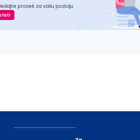
ledajte prosek za vašu poziciju
plati
Za