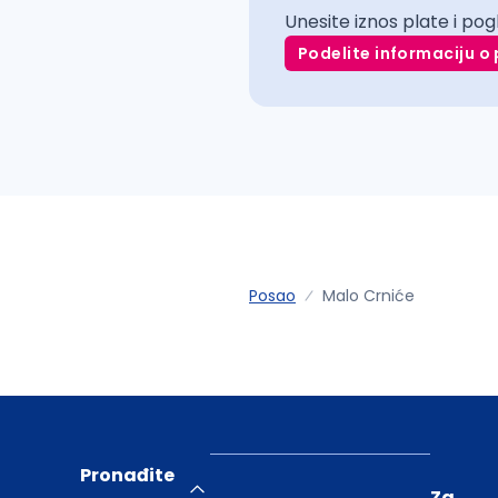
Unesite iznos plate i pog
Podelite informaciju o 
Posao
Malo Crniće
Pronađite
Za