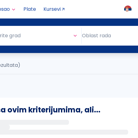
osao
Plate
Kursevi
Oblast rada
rite grad
Oblast rada
ezultata)
ovim kriterijumima, ali...
s putem email-a kada se pojave novi poslovi.