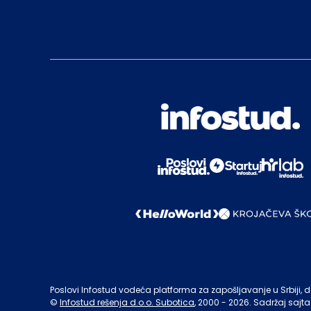
Poslovi Infostud vodeća platforma za zapošljavanje u Srbiji, de
©
Infostud rešenja d.o.o. Subotica
, 2000 -
2026
. Sadržaj sajta