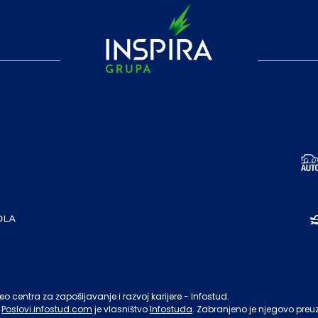
o centra za zapošljavanje i razvoj karijere - Infostud.
Poslovi.infostud.com
je vlasništvo
Infostuda
. Zabranjeno je njegovo preu