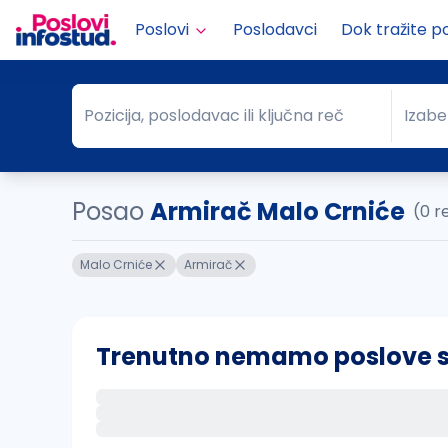
Poslovi
Poslodavci
Dok tražite p
Pozicija, poslodavac ili ključna reč
Izabe
Pozicija, poslodavac ili ključna reč
Grad
Posao
Armirač Malo Crniće
(0 r
Malo Crniće
Armirač
Trenutno nemamo poslove sa 
Ako sačuvate ovu pretragu, obavestićemo va