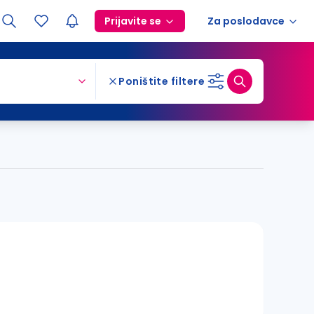
Prijavite se
Za poslodavce
Poništite filtere