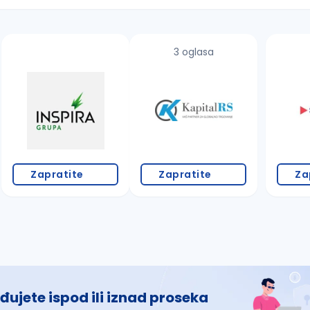
3 oglasa
 š, đ, ž, dž)
Zapratite
Zapratite
Za
đujete ispod ili iznad proseka