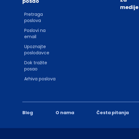
posao
medije
Pretraga
poslova
Poslovi na
email
Upoznajte
poslodavce
Dok tražite
posao
Arhiva poslova
Blog
O nama
Česta pitanja