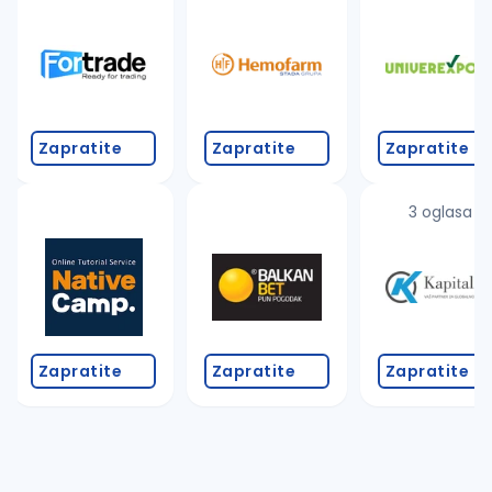
Takođe možete da:
proverite pravopisne greške (koristite č, ć, š, đ, ž,
povećajte radijus za odabrani grad
promenite odabrane filtere pretrage
Zapratite
Zapratite
Zapratite
3 oglasa
Zapratite
Zapratite
Zapratite