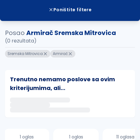
Poništite filtere
Posao
Armirač Sremska Mitrovica
(0 rezultata)
Sremska Mitrovica
Armirač
Trenutno nemamo poslove sa ovim
kriterijumima, ali...
Ako sačuvate ovu pretragu, obavestićemo vas putem 
uvajte pretragu
1 oglas
1 oglas
11 oglasa