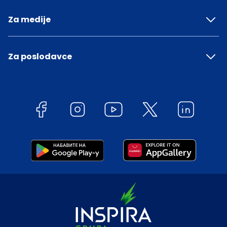
Za medije
Za poslodavce