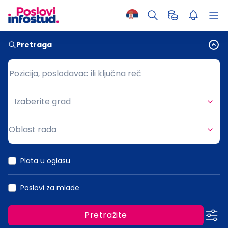
Pretraga
Pozicija, poslodavac ili ključna reč
Pozicija, poslodavac ili ključna reč
Izaberite grad
Grad
Oblast rada
Oblast rada
Plata u oglasu
Poslovi za mlade
Pretražite