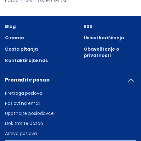
Blog
RSS
O nama
Uslovi korišćenja
Česta pitanja
Obaveštenje o
privatnosti
Kontaktirajte nas
Pronađite posao
Pretraga poslova
Poslovi na email
Upoznajte poslodavce
Dok tražite posao
Arhiva poslova