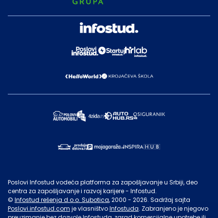
Poslovi Infostud vodeća platforma za zapošljavanje u Srbiji, deo
centra za zapošljavanje i razvoj karijere - Infostud.
©
Infostud rešenja d.o.o. Subotica
, 2000 -
2026
. Sadržaj sajta
Poslovi.infostud.com
je vlasništvo
Infostuda
. Zabranjeno je njegovo
preuzimanje bez dozvole
Infostuda
, zarad komercijalne upotrebe ili