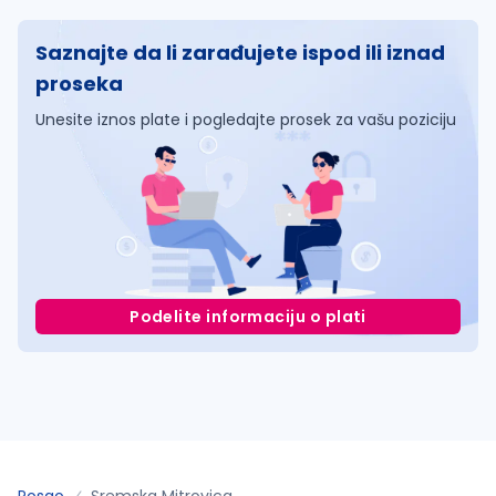
Saznajte da li zarađujete ispod ili iznad
proseka
Unesite iznos plate i pogledajte prosek za vašu poziciju
Podelite informaciju o plati
Posao
Sremska Mitrovica