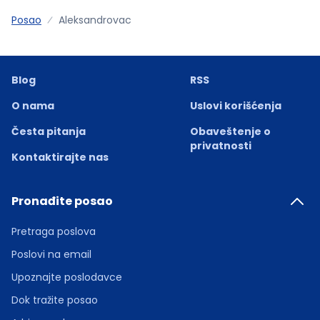
Posao
Aleksandrovac
Blog
RSS
O nama
Uslovi korišćenja
Česta pitanja
Obaveštenje o
privatnosti
Kontaktirajte nas
Pronađite posao
Pretraga poslova
Poslovi na email
Upoznajte poslodavce
Dok tražite posao