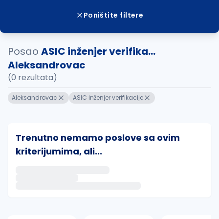
Poništite filtere
Posao
ASIC inženjer verifika...
Aleksandrovac
(0 rezultata)
Aleksandrovac
ASIC inženjer verifikacije
Trenutno nemamo poslove sa ovim
kriterijumima, ali...
Ako sačuvate ovu pretragu, obavestićemo vas putem 