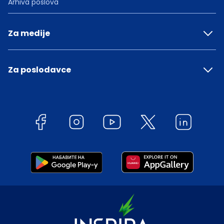
Arhiva poslova
Za medije
Za poslodavce