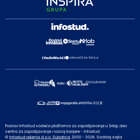
Poslovi Infostud vodeća platforma za zapošljavanje u Srbiji, deo
centra za zapošljavanje i razvoj karijere - Infostud.
©
Infostud rešenja d.o.o. Subotica
, 2000 -
2026
. Sadržaj sajta