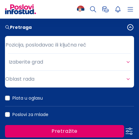
Pretraga
Pozicija, poslodavac ili ključna reč
Pozicija, poslodavac ili ključna reč
Izaberite grad
Grad
Oblast rada
Oblast rada
Plata u oglasu
Poslovi za mlade
Pretražite